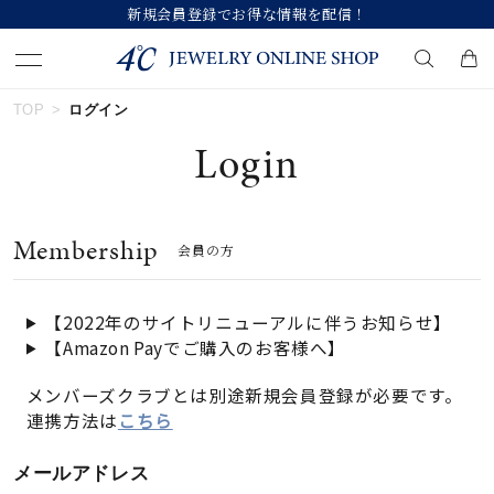
新規会員登録でお得な情報を配信！
TOP
ログイン
キーワードで検索する
Login
人気検索キーワード
Membership
会員の方
#summer
#ダイヤモンド ネックレス
#くまのプーさん
#ペア
#エタニティ
【2022年のサイトリニューアルに伴うお知らせ】
【Amazon Payでご購入のお客様へ】
ブランド
メンバーズクラブとは別途新規会員登録が必要です。
連携方法は
こちら
カテゴリー
すべてのジュエリー
メールアドレス