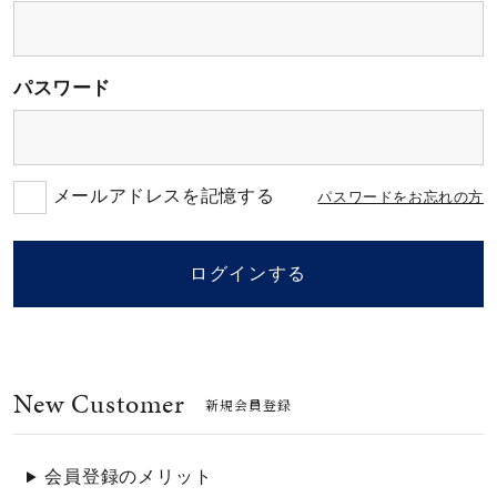
素材
パスワード
カラー
誕生石
メールアドレスを記憶する
パスワードをお忘れの方
モチーフ
ログインする
石の色
New Customer
ファッションテイス
新規会員登録
ト
会員登録のメリット