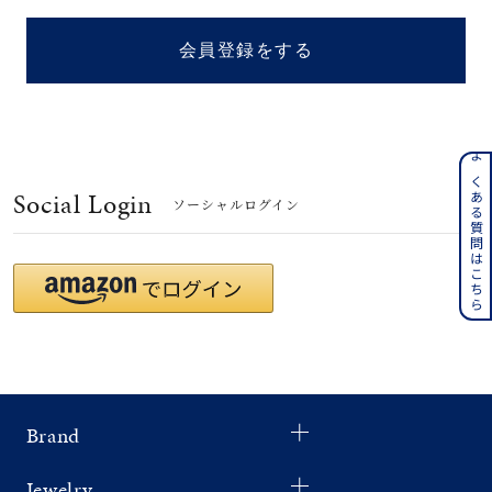
着用シーン
会員登録をする
コレクション
レディース
～
よくある質問はこちら
リングサイズ
Social Login
ソーシャルログイン
メンズ
～
リングサイズ
価格
¥0
¥400,
Brand
在庫
在庫ありのみ
すべて表示
Jewelry