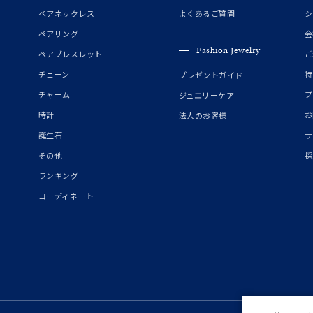
誕生石
2月の誕生石
3月の誕生石
4月の誕生石
5月の
ペアネックレス
よくあるご質問
シ
誕生石
8月の誕生石
9月の誕生石
10月の誕生石
11
ペアリング
会
Fashion Jewelry
ペアブレスレット
ご
リセット
絞り込んで検索する
ハート
一粒
三石
パヴェ
ライン
馬蹄
チェーン
特
プレゼントガイド
ダブルループ
星座
イニシャル
リボン
その他
チャーム
プ
ジュエリーケア
時計
お
法人のお客様
ホワイト
ピンク
パープル
ブルー
グリーン
誕生石
サ
マルチカラー
その他
採
ランキング
ニン
エレガント
カジュアル
フォーマル
モード
コーディネート
ス
ご褒美
記念日
誕生日
気分転換
デート
ジュエリー
腕周りジュエリー
ペアジュエリー
ベストセレ
ンラインショップ限定