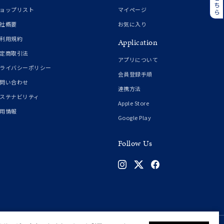
誕生石
6月の誕生石
ョップリスト
マイページ
月の誕生石
12月の誕生石
社概要
お気に入り
利用規約
Application
ムーン
フラワー
定商取引法
アプリについて
ライバシーポリシー
会員登録手順
問い合わせ
連携方法
イエロー
ブラウン
ステナビリティ
Apple Store
用情報
Google Play
シンプル
ユニセックス
Follow Us
結婚式
推し活
クション