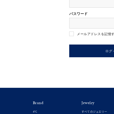
パスワード
人気検索キーワード
#summe
メールアドレスを記憶
ブランド
ログ
カテゴリー
素材
プラチ
Brand
Jewelry
カラー
イエロ
4℃
すべてのジュエリー