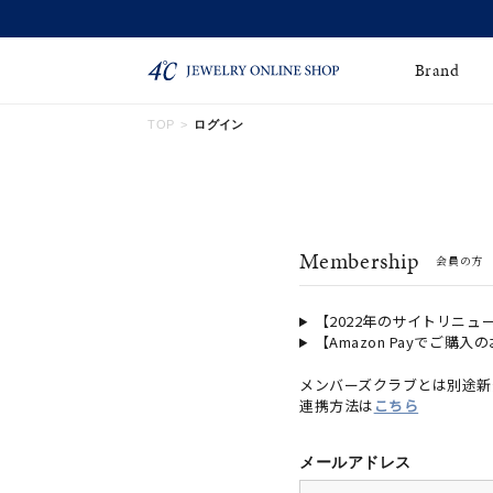
Brand
TOP
ログイン
ネックレス
ネックレスチェー
Online Shop
ン
ピンキーリング
ピアス
ショッピングガイド
Membership
会員の方
よくあるご質問
イヤーカフ
ブレスレット
ペアブレスレット
ペアネックレス
【2022年のサイトリニュ
【Amazon Payでご購入
誕生石
限定ジュエリー
メンバーズクラブとは別途新
連携方法は
こちら
時計
ジュエリーポーチ
ブライダルリングはこ
メールアドレス
ちら