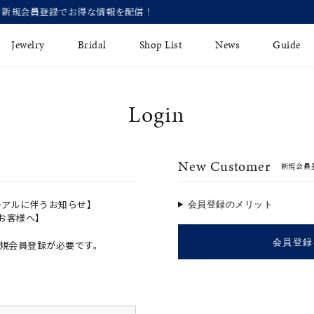
【価格改定のお知らせ 8月17日(月)より
Jewelry
Bridal
Shop List
News
Guide
Login
リング
Fashion Jewelry
Brida
イヤリング
プレゼントガイド
永久保
New Customer
新規会員
ジュエリーケア
ブライ
バングル
法人のお客様
ブライ
ペアリング
ーアルに伴うお知らせ】
会員登録のメリット
のお客様へ】
すべてのアイテム
会員登録
規会員登録が必要です。
アジャスター