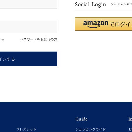
Social Login
ソーシャルロ
r
#ペア
#ダイヤモンド ネックレス
#エタニティ
#くまのプー
する
パスワードをお忘れの方
インする
ナ
K18
K10
K7
ゴールド
シルバー
ステ
Guide
I
ーカラー
ピンクカラー
ホワイトカラー
トリプルカラー
ブレスレット
ショッピングガイド
お