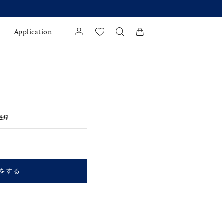
 】
Application
カートに商品がありません。
l Jewelry
証
登録
ダルサービス
ダルリングの選び方
をする
キーワードで検索する