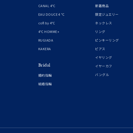
1月の
CANAL 4℃
新着商品
誕生石
7月の
EAU DOUCE４℃
限定ジュエリー
cofl by 4℃
ネックレス
しずく
4℃ HOMME+
リング
モチーフ
クロス
RUGIADA
ピンキーリング
KAKERA
ピアス
クリア
イヤリング
石の色
Bridal
レッド
イヤーカフ
バングル
婚約指輪
ファッションテイスト
フェミ
結婚指輪
着用シーン
オフィ
耳周り
コレクション
公式オ