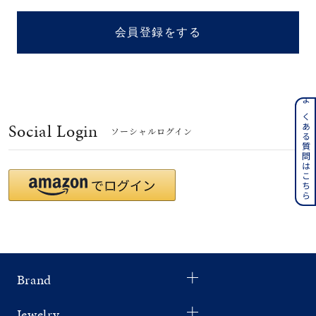
着用シーン
会員登録をする
コレクション
レディース
～
よくある質問はこちら
リングサイズ
Social Login
ソーシャルログイン
メンズ
～
リングサイズ
価格
¥0
¥400,
Brand
在庫
在庫ありのみ
すべて表示
Jewelry