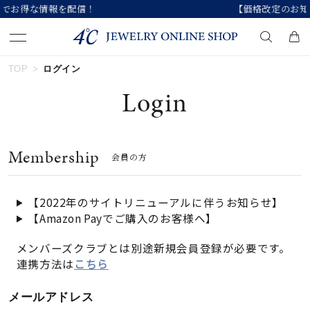
【価格改定のお知らせ 8月17日(月)より 】
TOP
ログイン
キーワードで検索する
Login
人気検索キーワード
Membership
会員の方
#summer
#ダイヤモンド ネックレス
#くまのプーさん
#ペア
#エタニティ
【2022年のサイトリニューアルに伴うお知らせ】
【Amazon Payでご購入のお客様へ】
ブランド
メンバーズクラブとは別途新規会員登録が必要です。
連携方法は
こちら
カテゴリー
すべてのジュエリー
メールアドレス