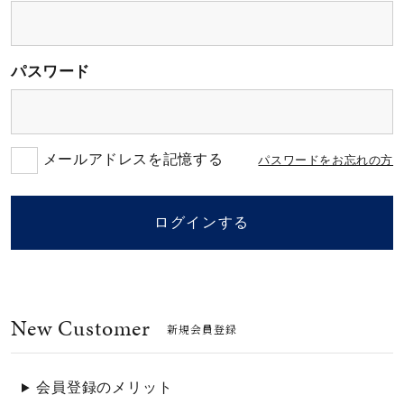
素材
パスワード
カラー
誕生石
メールアドレスを記憶する
パスワードをお忘れの方
モチーフ
ログインする
石の色
New Customer
ファッションテイス
新規会員登録
ト
会員登録のメリット