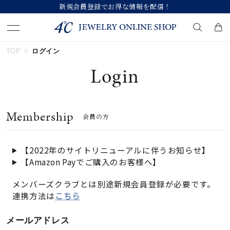
新規会員登録でお得な情報を配信！
TOP
ログイン
キーワードで検索する
Login
人気検索キーワード
Membership
会員の方
#ペア
#eギフト
#ハーフエタニティリング
#刻印可
#メンズ ネックレス
【2022年のサイトリニューアルに伴うお知らせ】
【Amazon Payでご購入のお客様へ】
ブランド
メンバーズクラブとは別途新規会員登録が必要です。
連携方法は
こちら
カテゴリー
すべてのジュエリー
メールアドレス