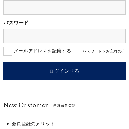
素材
パスワード
カラー
誕生石
メールアドレスを記憶する
パスワードをお忘れの方
モチーフ
ログインする
石の色
New Customer
ファッションテイス
新規会員登録
ト
会員登録のメリット