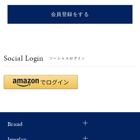
着用シーン
会員登録をする
コレクション
レディース
～
リングサイズ
Social Login
ソーシャルログイン
メンズ
～
リングサイズ
価格
¥0
¥400,
Brand
在庫
在庫ありのみ
すべて表示
Jewelry