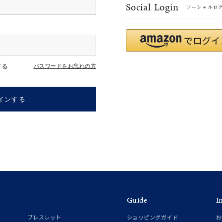
Social Login
ソーシャルロ
r
#ペア
#ダイヤモンド ネックレス
#エタニティ
#くまのプー
する
パスワードをお忘れの方
インする
ナ
K18
K10
K7
ゴールド
シルバー
ステ
Guide
I
ーカラー
ピンクカラー
ホワイトカラー
トリプルカラー
ブレスレット
ショッピングガイド
お