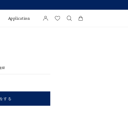
Application
カートに商品がありません。
l Jewelry
証
登録
ダルサービス
ダルリングの選び方
をする
キーワードで検索する