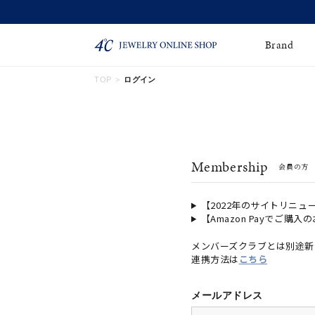
Brand
TOP
ログイン
ネックレス
ネックレスチェー
Online Shop
ン
ピンキーリング
ピアス
ショッピングガイド
Membership
会員の方
よくあるご質問
イヤーカフ
ブレスレット
ペアブレスレット
ペアネックレス
【2022年のサイトリニュ
【Amazon Payでご購入
誕生石
限定ジュエリー
メンバーズクラブとは別途新
連携方法は
こちら
時計
ジュエリーポーチ
ブライダルリングはこ
メールアドレス
ちら