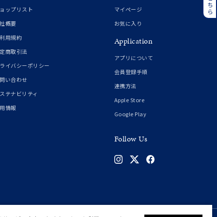
誕生石
6月の誕生石
ョップリスト
マイページ
月の誕生石
12月の誕生石
社概要
お気に入り
利用規約
Application
ムーン
フラワー
定商取引法
アプリについて
ライバシーポリシー
会員登録手順
問い合わせ
連携方法
イエロー
ブラウン
ステナビリティ
Apple Store
用情報
Google Play
シンプル
ユニセックス
Follow Us
結婚式
推し活
クション