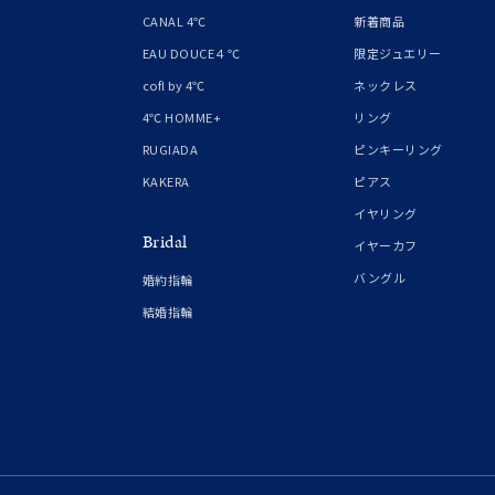
1月の
CANAL 4℃
新着商品
誕生石
7月の
EAU DOUCE４℃
限定ジュエリー
cofl by 4℃
ネックレス
しずく
4℃ HOMME+
リング
モチーフ
クロス
RUGIADA
ピンキーリング
KAKERA
ピアス
クリア
イヤリング
石の色
Bridal
レッド
イヤーカフ
バングル
婚約指輪
ファッションテイスト
フェミ
結婚指輪
着用シーン
オフィ
耳周り
コレクション
公式オ