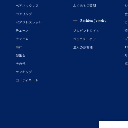
誕生石
2月の誕生石
3月の誕生石
4月の誕生石
5月の
ペアネックレス
よくあるご質問
シ
誕生石
8月の誕生石
9月の誕生石
10月の誕生石
11
ペアリング
会
Fashion Jewelry
ペアブレスレット
ご
リセット
絞り込んで検索する
ハート
一粒
三石
パヴェ
ライン
馬蹄
チェーン
特
プレゼントガイド
ダブルループ
星座
イニシャル
リボン
その他
チャーム
プ
ジュエリーケア
時計
お
法人のお客様
ホワイト
ピンク
パープル
ブルー
グリーン
誕生石
サ
マルチカラー
その他
採
ランキング
ニン
エレガント
カジュアル
フォーマル
モード
コーディネート
ス
ご褒美
記念日
誕生日
気分転換
デート
ジュエリー
腕周りジュエリー
ペアジュエリー
ベストセレ
ンラインショップ限定