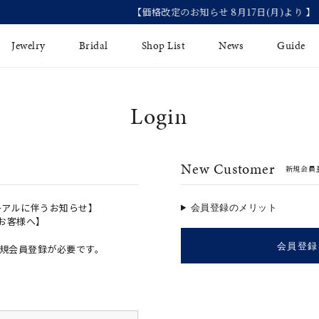
【価格改定のお知らせ 8月17日(月)より 】
Jewelry
Bridal
Shop List
News
Guide
Login
リング
Fashion Jewelry
Brida
イヤリング
プレゼントガイド
永久保
New Customer
新規会員
ジュエリーケア
ブライ
バングル
法人のお客様
ブライ
ペアリング
ーアルに伴うお知らせ】
会員登録のメリット
のお客様へ】
すべてのアイテム
会員登録
規会員登録が必要です。
アジャスター