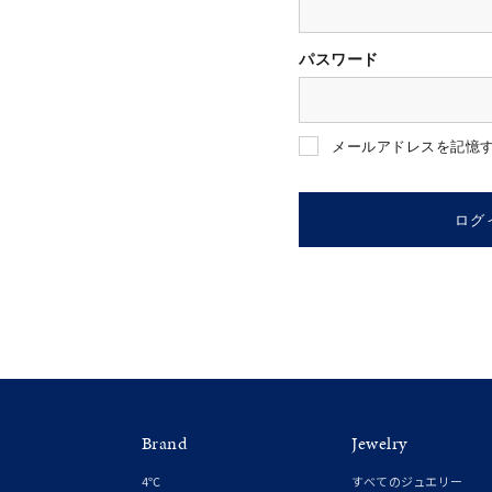
パスワード
人気検索キーワード
#summe
メールアドレスを記憶
ブランド
ログ
カテゴリー
素材
プラチ
Brand
Jewelry
カラー
イエロ
4℃
すべてのジュエリー