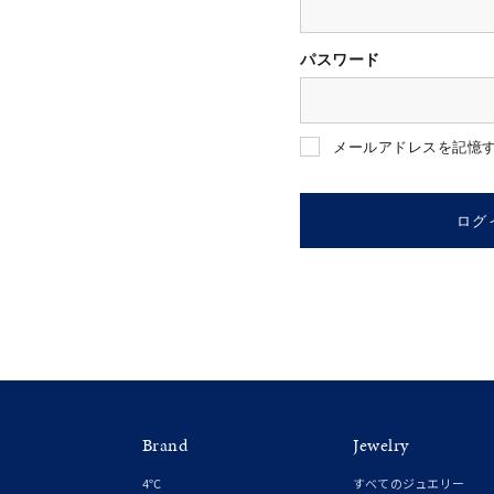
パスワード
人気検索キーワード
#ペア
メールアドレスを記憶
ブランド
ログ
カテゴリー
素材
プラチ
Brand
Jewelry
カラー
イエロ
4℃
すべてのジュエリー