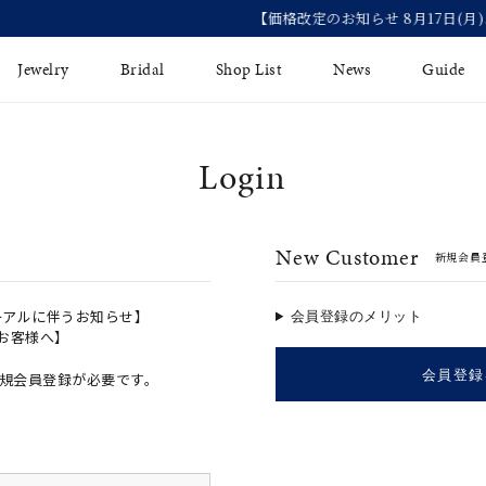
【価格改定のお知らせ 8月17日(月)より 】
Jewelry
Bridal
Shop List
News
Guide
Login
リング
Fashion Jewelry
Brida
イヤリング
プレゼントガイド
永久保
New Customer
新規会員
ジュエリーケア
ブライ
バングル
法人のお客様
ブライ
ペアリング
ーアルに伴うお知らせ】
会員登録のメリット
のお客様へ】
すべてのアイテム
会員登録
規会員登録が必要です。
アジャスター