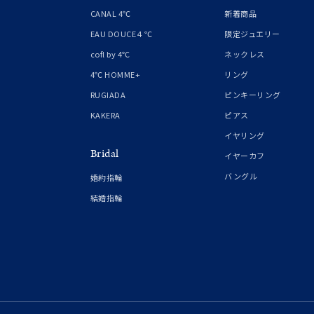
1月の
CANAL 4℃
新着商品
誕生石
7月の
EAU DOUCE４℃
限定ジュエリー
cofl by 4℃
ネックレス
しずく
4℃ HOMME+
リング
モチーフ
クロス
RUGIADA
ピンキーリング
KAKERA
ピアス
クリア
イヤリング
石の色
Bridal
レッド
イヤーカフ
バングル
婚約指輪
ファッションテイスト
フェミ
結婚指輪
着用シーン
オフィ
耳周り
コレクション
公式オ