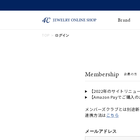
Brand
TOP
ログイン
ネックレス
ネックレスチェー
Online Shop
ン
ピンキーリング
ピアス
ショッピングガイド
Membership
会員の方
よくあるご質問
イヤーカフ
ブレスレット
ペアブレスレット
ペアネックレス
【2022年のサイトリニュ
【Amazon Payでご購入
誕生石
限定ジュエリー
メンバーズクラブとは別途新
連携方法は
こちら
時計
ジュエリーポーチ
ブライダルリングはこ
メールアドレス
ちら