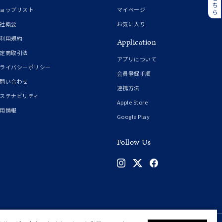
誕生石
6月の誕生石
ョップリスト
マイページ
月の誕生石
12月の誕生石
社概要
お気に入り
利用規約
Application
ムーン
フラワー
定商取引法
アプリについて
ライバシーポリシー
会員登録手順
問い合わせ
連携方法
イエロー
ブラウン
ステナビリティ
Apple Store
用情報
Google Play
シンプル
ユニセックス
Follow Us
結婚式
推し活
クション