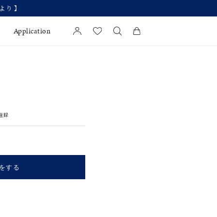
Application
カートに商品がありません。
l Jewelry
証
登録
ダルサービス
ダルリングの選び方
をする
キーワードで検索する