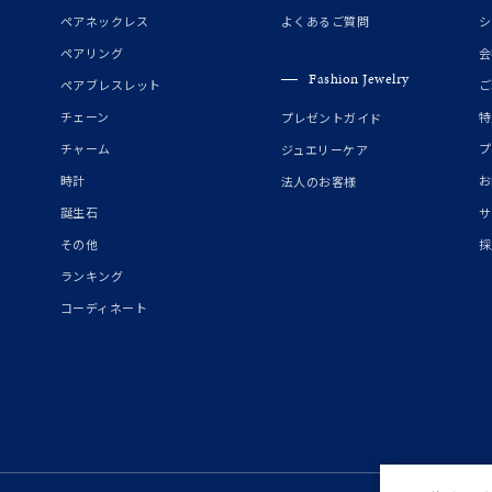
誕生石
2月の誕生石
3月の誕生石
4月の誕生石
5月の
ペアネックレス
よくあるご質問
シ
誕生石
8月の誕生石
9月の誕生石
10月の誕生石
11
ペアリング
会
Fashion Jewelry
ペアブレスレット
ご
リセット
絞り込んで検索する
ハート
一粒
三石
パヴェ
ライン
馬蹄
チェーン
特
プレゼントガイド
ダブルループ
星座
イニシャル
リボン
その他
チャーム
プ
ジュエリーケア
時計
お
法人のお客様
ホワイト
ピンク
パープル
ブルー
グリーン
誕生石
サ
マルチカラー
その他
採
ランキング
ニン
エレガント
カジュアル
フォーマル
モード
コーディネート
ス
ご褒美
記念日
誕生日
気分転換
デート
ジュエリー
腕周りジュエリー
ペアジュエリー
ベストセレ
ンラインショップ限定