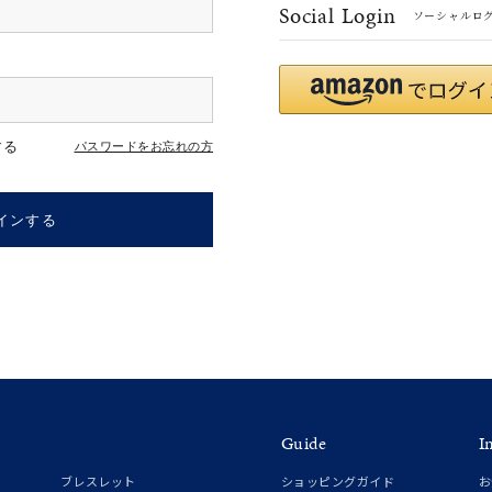
Social Login
ソーシャルロ
#eギフト
#ハーフエタニティリング
#刻印可
#メンズ ネックレス
する
パスワードをお忘れの方
インする
ナ
K18
K10
K7
ゴールド
シルバー
ステ
Guide
I
ーカラー
ピンクカラー
ホワイトカラー
トリプルカラー
ブレスレット
ショッピングガイド
お