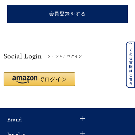
着用シーン
会員登録をする
コレクション
レディース
～
よくある質問はこちら
リングサイズ
Social Login
ソーシャルログイン
メンズ
～
リングサイズ
価格
¥0
¥400,
Brand
在庫
在庫ありのみ
すべて表示
Jewelry