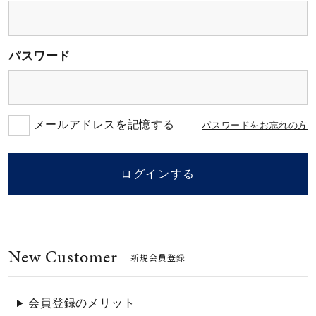
素材
パスワード
カラー
誕生石
メールアドレスを記憶する
パスワードをお忘れの方
モチーフ
ログインする
石の色
New Customer
ファッションテイス
新規会員登録
ト
会員登録のメリット