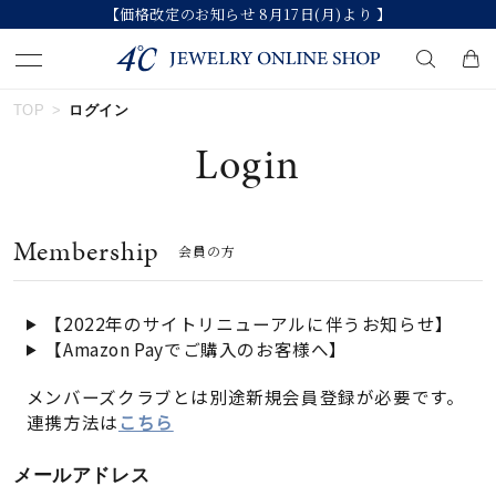
【価格改定のお知らせ 8月17日(月)より 】
TOP
ログイン
キーワードで検索する
Login
人気検索キーワード
Membership
会員の方
#summer
#ダイヤモンド ネックレス
#くまのプーさん
#エタニティ
#ジュエリー
【2022年のサイトリニューアルに伴うお知らせ】
【Amazon Payでご購入のお客様へ】
ブランド
メンバーズクラブとは別途新規会員登録が必要です。
連携方法は
こちら
カテゴリー
すべてのジュエリー
メールアドレス