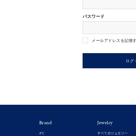
パスワード
人気検索キーワード
#ペア
メールアドレスを記憶
ブランド
ログ
カテゴリー
素材
プラチ
Brand
Jewelry
カラー
イエロ
4℃
すべてのジュエリー