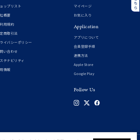
誕生石
6月の誕生石
ョップリスト
マイページ
月の誕生石
12月の誕生石
社概要
お気に入り
利用規約
Application
ムーン
フラワー
定商取引法
アプリについて
ライバシーポリシー
会員登録手順
問い合わせ
連携方法
イエロー
ブラウン
ステナビリティ
Apple Store
用情報
Google Play
シンプル
ユニセックス
Follow Us
結婚式
推し活
クション