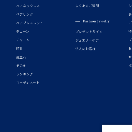
誕生石
2月の誕生石
3月の誕生石
4月の誕生石
5月の
ペアネックレス
よくあるご質問
シ
誕生石
8月の誕生石
9月の誕生石
10月の誕生石
11
ペアリング
会
Fashion Jewelry
ペアブレスレット
ご
リセット
絞り込んで検索する
ハート
一粒
三石
パヴェ
ライン
馬蹄
チェーン
特
プレゼントガイド
ダブルループ
星座
イニシャル
リボン
その他
チャーム
プ
ジュエリーケア
時計
お
法人のお客様
ホワイト
ピンク
パープル
ブルー
グリーン
誕生石
サ
マルチカラー
その他
採
ランキング
ニン
エレガント
カジュアル
フォーマル
モード
コーディネート
ス
ご褒美
記念日
誕生日
気分転換
デート
ジュエリー
腕周りジュエリー
ペアジュエリー
ベストセレ
ンラインショップ限定