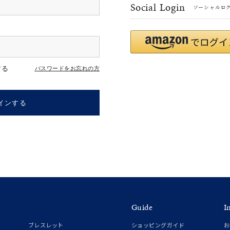
Social Login
ソーシャルロ
#eギフト
#ハーフエタニティリング
#刻印可
#メンズ ネックレス
する
パスワードをお忘れの方
インする
ナ
K18
K10
K7
ゴールド
シルバー
ステ
Guide
I
ーカラー
ピンクカラー
ホワイトカラー
トリプルカラー
ブレスレット
ショッピングガイド
お