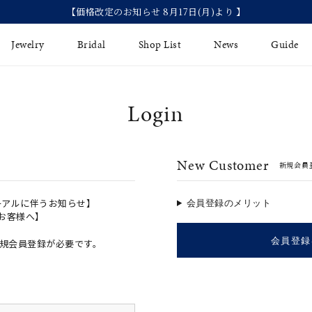
【価格改定のお知らせ 8月17日(月)より 】
Jewelry
Bridal
Shop List
News
Guide
Login
リング
Fashion Jewelry
Brida
イヤリング
プレゼントガイド
永久保
New Customer
新規会員
ジュエリーケア
ブライ
バングル
法人のお客様
ブライ
ペアリング
ーアルに伴うお知らせ】
会員登録のメリット
のお客様へ】
すべてのアイテム
会員登録
規会員登録が必要です。
アジャスター