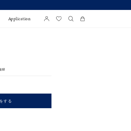
Application
カートに商品がありません。
l Jewelry
証
登録
ダルサービス
ダルリングの選び方
をする
キーワードで検索する