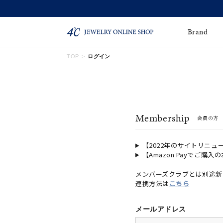
Brand
TOP
ログイン
ネックレス
ネックレスチェー
Online Shop
ン
ピンキーリング
ピアス
ショッピングガイド
Membership
会員の方
よくあるご質問
イヤーカフ
ブレスレット
ペアブレスレット
ペアネックレス
【2022年のサイトリニュ
【Amazon Payでご購入
誕生石
限定ジュエリー
メンバーズクラブとは別途新
連携方法は
こちら
時計
ジュエリーポーチ
ブライダルリングはこ
メールアドレス
ちら