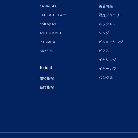
1月の
CANAL 4℃
新着商品
誕生石
7月の
EAU DOUCE４℃
限定ジュエリー
cofl by 4℃
ネックレス
しずく
4℃ HOMME+
リング
モチーフ
クロス
RUGIADA
ピンキーリング
KAKERA
ピアス
クリア
イヤリング
石の色
Bridal
レッド
イヤーカフ
バングル
婚約指輪
ファッションテイスト
フェミ
結婚指輪
着用シーン
オフィ
耳周り
コレクション
公式オ