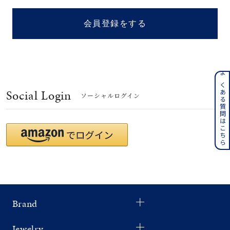
着用シーン
会員登録をする
コレクション
レディース
～
よくある質問はこちら
リングサイズ
Social Login
ソーシャルログイン
メンズ
～
リングサイズ
価格
¥0
¥400,
Brand
在庫
在庫ありのみ
すべて表示
Jewelry