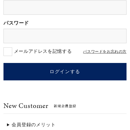
素材
パスワード
カラー
誕生石
メールアドレスを記憶する
パスワードをお忘れの方
モチーフ
ログインする
石の色
New Customer
ファッションテイス
新規会員登録
ト
会員登録のメリット