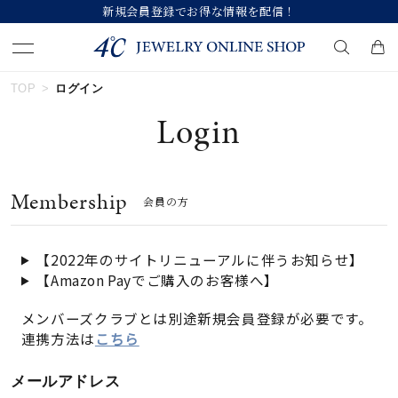
新規会員登録でお得な情報を配信！
TOP
ログイン
キーワードで検索する
Login
人気検索キーワード
Membership
会員の方
#ペア
#ハーフエタニティリング
#エタニティ
#ダイヤモンド ネックレス
#eギフト
【2022年のサイトリニューアルに伴うお知らせ】
【Amazon Payでご購入のお客様へ】
ブランド
メンバーズクラブとは別途新規会員登録が必要です。
連携方法は
こちら
カテゴリー
すべてのジュエリー
メールアドレス