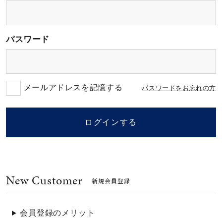
素材
パスワード
カラー
誕生石
メールアドレスを記憶する
パスワードをお忘れの方
モチーフ
ログインする
石の色
New Customer
ファッションテイス
新規会員登録
ト
会員登録のメリット