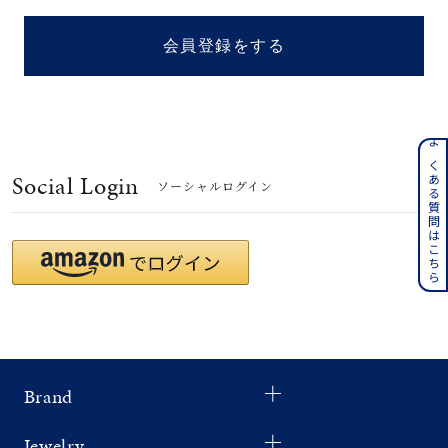
着用シーン
会員登録をする
コレクション
レディース
～
よくある質問はこちら
リングサイズ
Social Login
ソーシャルログイン
メンズ
～
リングサイズ
価格
¥0
¥400,
Brand
在庫
在庫ありのみ
すべて表示
Jewelry