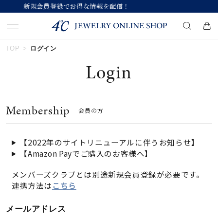
得な情報を配信！
【価格改定のお知らせ 8
TOP
ログイン
キーワードで検索する
Login
人気検索キーワード
Membership
会員の方
#summer
#ダイヤモンド ネックレス
#くまのプーさん
#エタニティ
#ジュエリー
【2022年のサイトリニューアルに伴うお知らせ】
【Amazon Payでご購入のお客様へ】
ブランド
メンバーズクラブとは別途新規会員登録が必要です。
連携方法は
こちら
カテゴリー
すべてのジュエリー
メールアドレス