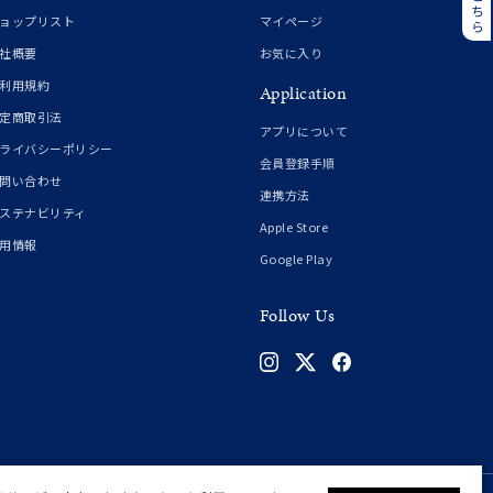
誕生石
6月の誕生石
ョップリスト
マイページ
月の誕生石
12月の誕生石
社概要
お気に入り
利用規約
Application
ムーン
フラワー
定商取引法
アプリについて
ライバシーポリシー
会員登録手順
問い合わせ
連携方法
イエロー
ブラウン
ステナビリティ
Apple Store
用情報
Google Play
シンプル
ユニセックス
Follow Us
結婚式
推し活
クション