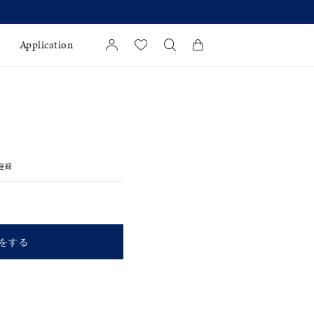
Application
カートに商品がありません。
l Jewelry
証
登録
ダルサービス
ダルリングの選び方
をする
キーワードで検索する