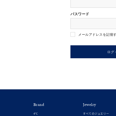
パスワード
人気検索キーワード
#ペア
メールアドレスを記憶
ブランド
ログ
カテゴリー
素材
プラチ
Brand
Jewelry
カラー
イエロ
4℃
すべてのジュエリー