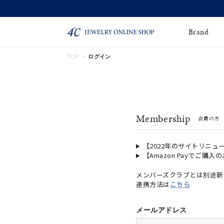
Brand
TOP
ログイン
ネックレス
ネックレスチェー
Online Shop
ン
ピンキーリング
ピアス
ショッピングガイド
Membership
会員の方
よくあるご質問
イヤーカフ
ブレスレット
ペアブレスレット
ペアネックレス
【2022年のサイトリニュ
【Amazon Payでご購入
誕生石
限定ジュエリー
メンバーズクラブとは別途新
連携方法は
こちら
時計
ジュエリーポーチ
ブライダルリングはこ
メールアドレス
ちら