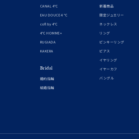
1月の
CANAL 4℃
新着商品
誕生石
7月の
EAU DOUCE４℃
限定ジュエリー
cofl by 4℃
ネックレス
しずく
4℃ HOMME+
リング
モチーフ
クロス
RUGIADA
ピンキーリング
KAKERA
ピアス
クリア
イヤリング
石の色
Bridal
レッド
イヤーカフ
バングル
婚約指輪
ファッションテイスト
フェミ
結婚指輪
着用シーン
オフィ
耳周り
コレクション
公式オ