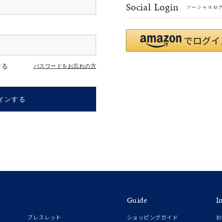
Social Login
ソーシャルロ
#ハーフエタニティリング
#エタニティ
#ダイヤモンド ネックレス
する
パスワードをお忘れの方
インする
ナ
K18
K10
K7
ゴールド
シルバー
ステ
Guide
I
ーカラー
ピンクカラー
ホワイトカラー
トリプルカラー
ブレスレット
ショッピングガイド
お