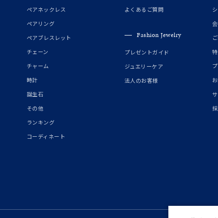
誕生石
2月の誕生石
3月の誕生石
4月の誕生石
5月の
ペアネックレス
よくあるご質問
シ
誕生石
8月の誕生石
9月の誕生石
10月の誕生石
11
ペアリング
会
Fashion Jewelry
ペアブレスレット
ご
リセット
絞り込んで検索する
ハート
一粒
三石
パヴェ
ライン
馬蹄
チェーン
特
プレゼントガイド
ダブルループ
星座
イニシャル
リボン
その他
チャーム
プ
ジュエリーケア
時計
お
法人のお客様
ホワイト
ピンク
パープル
ブルー
グリーン
誕生石
サ
マルチカラー
その他
採
ランキング
ニン
エレガント
カジュアル
フォーマル
モード
コーディネート
ス
ご褒美
記念日
誕生日
気分転換
デート
ジュエリー
腕周りジュエリー
ペアジュエリー
ベストセレ
ンラインショップ限定