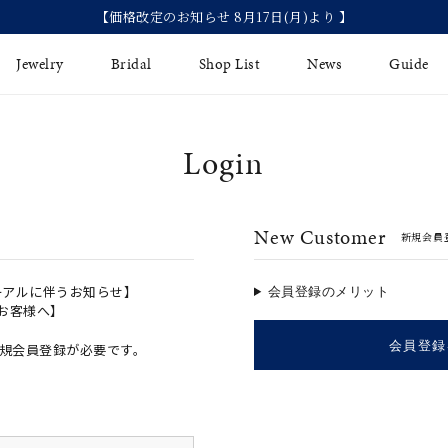
【価格改定のお知らせ 8月17日(月)より 】
Jewelry
Bridal
Shop List
News
Guide
Login
リング
Fashion Jewelry
Brida
イヤリング
プレゼントガイド
永久保
New Customer
新規会員
ジュエリーケア
ブライ
バングル
法人のお客様
ブライ
ペアリング
ーアルに伴うお知らせ】
会員登録のメリット
のお客様へ】
すべてのアイテム
会員登録
規会員登録が必要です。
アジャスター