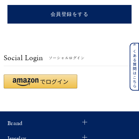
着用シーン
会員登録をする
コレクション
レディース
～
よくある質問はこちら
リングサイズ
Social Login
ソーシャルログイン
メンズ
～
リングサイズ
価格
¥0
¥400,
Brand
在庫
在庫ありのみ
すべて表示
Jewelry