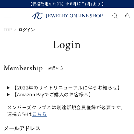
【価格改定のお知らせ 8月17日(月)より 】
TOP
ログイン
キーワードで検索する
Login
人気検索キーワード
Membership
会員の方
#ペア
#ハーフエタニティリング
#エタニティ
#ダイヤモンド ネックレス
#eギフト
【2022年のサイトリニューアルに伴うお知らせ】
【Amazon Payでご購入のお客様へ】
ブランド
メンバーズクラブとは別途新規会員登録が必要です。
連携方法は
こちら
カテゴリー
すべてのジュエリー
メールアドレス