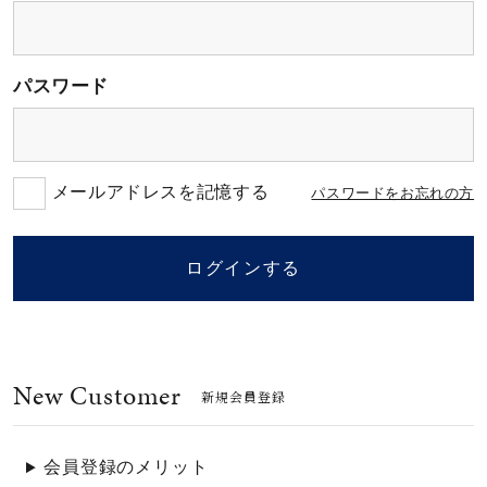
素材
パスワード
カラー
誕生石
メールアドレスを記憶する
パスワードをお忘れの方
モチーフ
ログインする
石の色
New Customer
ファッションテイス
新規会員登録
ト
会員登録のメリット