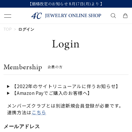
【価格改定のお知らせ 8月17日(月)より 】
TOP
ログイン
キーワードで検索する
Login
人気検索キーワード
Membership
会員の方
#ペア
#ハーフエタニティリング
#エタニティ
#ダイヤモンド ネックレス
#eギフト
【2022年のサイトリニューアルに伴うお知らせ】
【Amazon Payでご購入のお客様へ】
ブランド
メンバーズクラブとは別途新規会員登録が必要です。
連携方法は
こちら
カテゴリー
すべてのジュエリー
メールアドレス