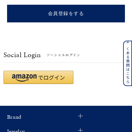
着用シーン
会員登録をする
コレクション
レディース
～
よくある質問はこちら
リングサイズ
Social Login
ソーシャルログイン
メンズ
～
リングサイズ
価格
¥0
¥400,
Brand
在庫
在庫ありのみ
すべて表示
Jewelry