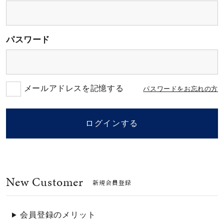
素材
パスワード
カラー
誕生石
メールアドレスを記憶する
パスワードをお忘れの方
モチーフ
ログインする
石の色
New Customer
ファッションテイス
新規会員登録
ト
会員登録のメリット