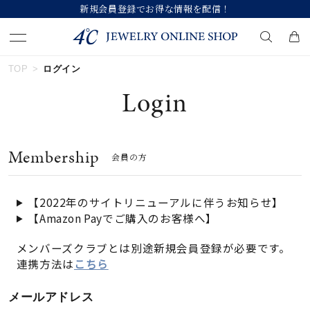
新規会員登録でお得な情報を配信！
TOP
ログイン
キーワードで検索する
Login
人気検索キーワード
Membership
会員の方
#ペア
#ハーフエタニティリング
#エタニティ
#ダイヤモンド ネックレス
#eギフト
【2022年のサイトリニューアルに伴うお知らせ】
【Amazon Payでご購入のお客様へ】
ブランド
メンバーズクラブとは別途新規会員登録が必要です。
連携方法は
こちら
カテゴリー
すべてのジュエリー
メールアドレス