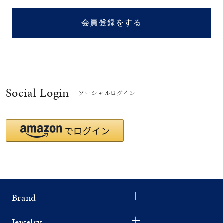
着用シーン
会員登録をする
コレクション
レディース
～
リングサイズ
Social Login
ソーシャルログイン
メンズ
～
リングサイズ
価格
¥0
¥400,
Brand
在庫
在庫ありのみ
すべて表示
Jewelry