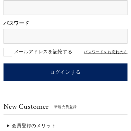
素材
パスワード
カラー
誕生石
メールアドレスを記憶する
パスワードをお忘れの方
モチーフ
ログインする
石の色
New Customer
ファッションテイス
新規会員登録
ト
会員登録のメリット