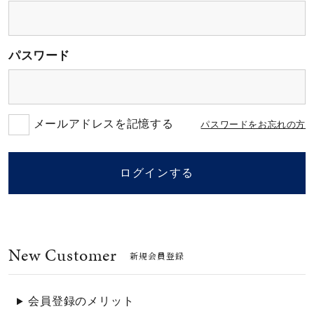
素材
パスワード
カラー
誕生石
メールアドレスを記憶する
パスワードをお忘れの方
モチーフ
ログインする
石の色
New Customer
ファッションテイス
新規会員登録
ト
会員登録のメリット