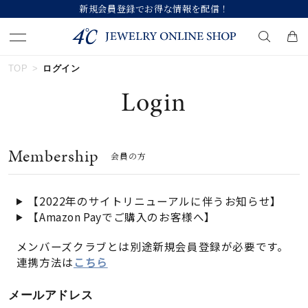
新規会員登録でお得な情報を配信！
TOP
ログイン
キーワードで検索する
Login
人気検索キーワード
Membership
会員の方
#summer
#ダイヤモンド ネックレス
#くまのプーさん
#エタニティ
#ジュエリー
【2022年のサイトリニューアルに伴うお知らせ】
【Amazon Payでご購入のお客様へ】
ブランド
メンバーズクラブとは別途新規会員登録が必要です。
連携方法は
こちら
カテゴリー
すべてのジュエリー
メールアドレス