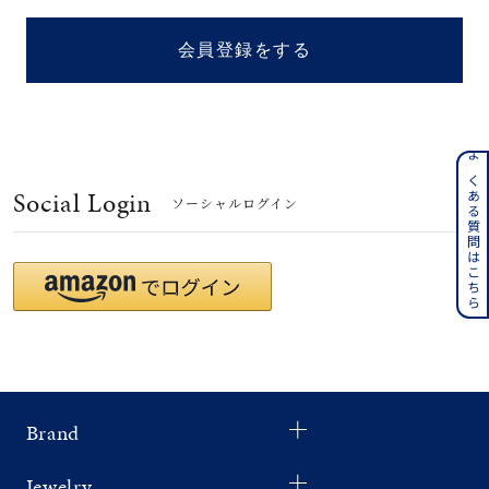
着用シーン
会員登録をする
コレクション
レディース
～
よくある質問はこちら
リングサイズ
Social Login
ソーシャルログイン
メンズ
～
リングサイズ
価格
¥0
¥400,
Brand
在庫
在庫ありのみ
すべて表示
Jewelry