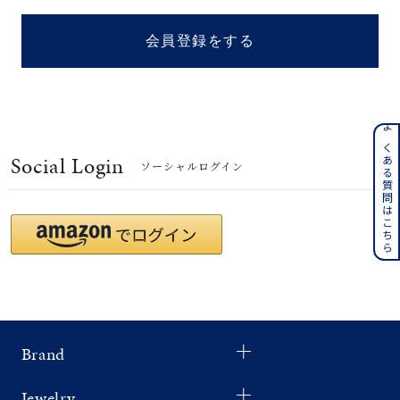
着用シーン
会員登録をする
コレクション
レディース
～
よくある質問はこちら
リングサイズ
Social Login
ソーシャルログイン
メンズ
～
リングサイズ
価格
¥0
¥400,
Brand
在庫
在庫ありのみ
すべて表示
Jewelry