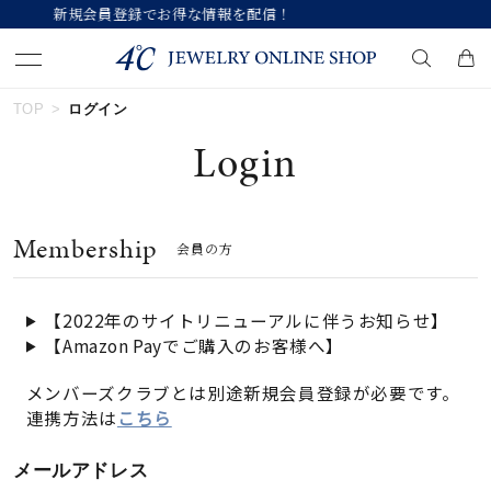
報を配信！
【価格改定のお知らせ 8月17日(
TOP
ログイン
キーワードで検索する
Login
人気検索キーワード
Membership
会員の方
#summer
#ダイヤモンド ネックレス
#くまのプーさん
#ペア
#エタニティ
【2022年のサイトリニューアルに伴うお知らせ】
【Amazon Payでご購入のお客様へ】
ブランド
メンバーズクラブとは別途新規会員登録が必要です。
連携方法は
こちら
カテゴリー
すべてのジュエリー
メールアドレス