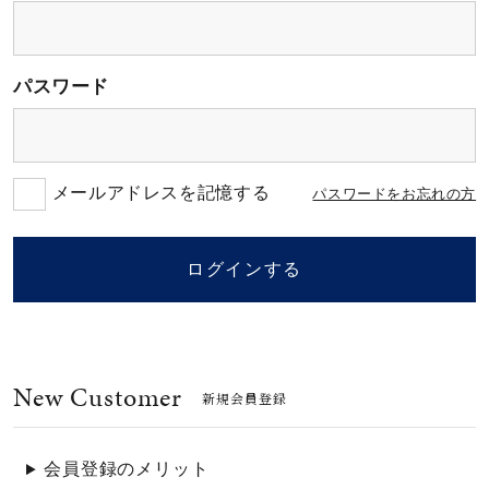
素材
パスワード
カラー
誕生石
メールアドレスを記憶する
パスワードをお忘れの方
モチーフ
ログインする
石の色
New Customer
ファッションテイス
新規会員登録
ト
会員登録のメリット