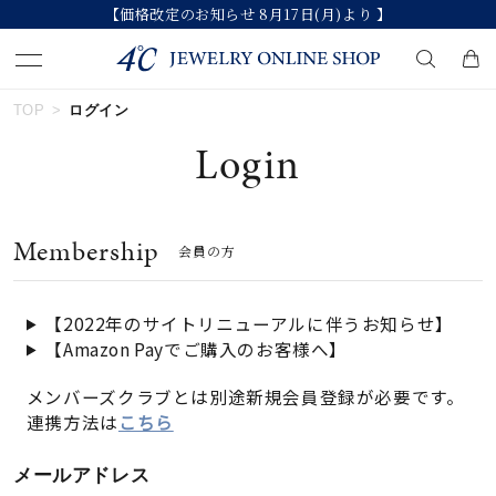
【価格改定のお知らせ 8月17日(月)より 】
TOP
ログイン
キーワードで検索する
Login
人気検索キーワード
Membership
会員の方
#ペア
#ハーフエタニティリング
#エタニティ
#ダイヤモンド ネックレス
#eギフト
【2022年のサイトリニューアルに伴うお知らせ】
【Amazon Payでご購入のお客様へ】
ブランド
メンバーズクラブとは別途新規会員登録が必要です。
連携方法は
こちら
カテゴリー
すべてのジュエリー
メールアドレス