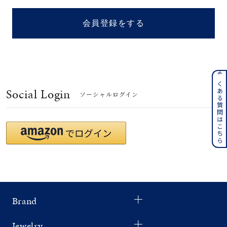
着用シーン
会員登録をする
コレクション
レディース
～
よくある質問はこちら
リングサイズ
Social Login
ソーシャルログイン
メンズ
～
リングサイズ
価格
¥0
¥400,
Brand
在庫
在庫ありのみ
すべて表示
Jewelry