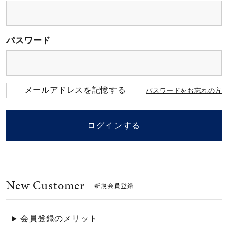
素材
パスワード
カラー
誕生石
メールアドレスを記憶する
パスワードをお忘れの方
モチーフ
ログインする
石の色
New Customer
ファッションテイス
新規会員登録
ト
会員登録のメリット