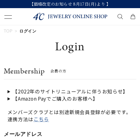
【価格改定のお知らせ 8月17日(月)より 】
TOP
ログイン
キーワードで検索する
Login
人気検索キーワード
Membership
会員の方
#summer
#ダイヤモンド ネックレス
#くまのプーさん
#エタニティ
#ジュエリー
【2022年のサイトリニューアルに伴うお知らせ】
【Amazon Payでご購入のお客様へ】
ブランド
メンバーズクラブとは別途新規会員登録が必要です。
連携方法は
こちら
カテゴリー
すべてのジュエリー
メールアドレス