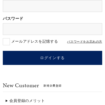
素材
パスワード
カラー
誕生石
メールアドレスを記憶する
パスワードをお忘れの方
モチーフ
ログインする
石の色
New Customer
ファッションテイス
新規会員登録
ト
会員登録のメリット