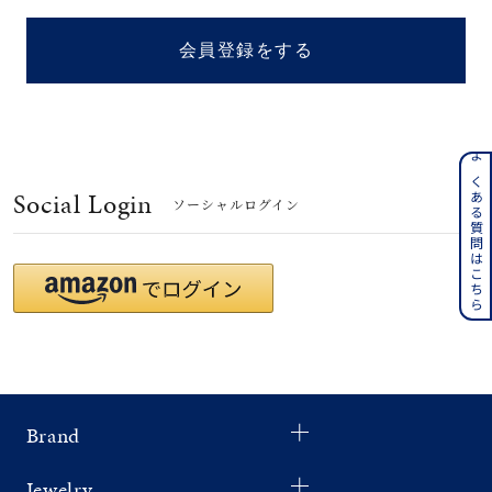
着用シーン
会員登録をする
コレクション
レディース
～
よくある質問はこちら
リングサイズ
Social Login
ソーシャルログイン
メンズ
～
リングサイズ
価格
¥0
¥400,
Brand
在庫
在庫ありのみ
すべて表示
Jewelry