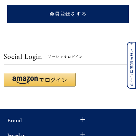
着用シーン
会員登録をする
コレクション
レディース
～
よくある質問はこちら
リングサイズ
Social Login
ソーシャルログイン
メンズ
～
リングサイズ
価格
¥0
¥400,
Brand
在庫
在庫ありのみ
すべて表示
Jewelry