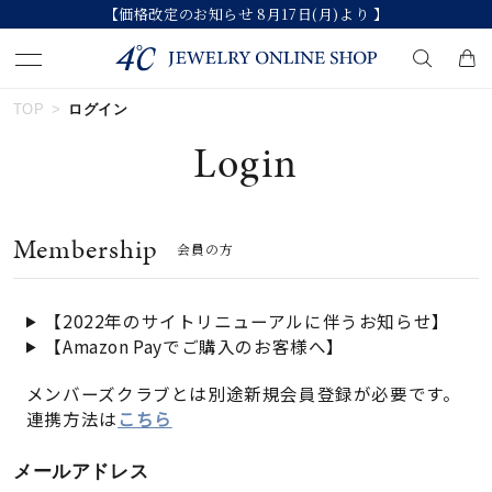
【価格改定のお知らせ 8月17日(月)より 】
TOP
ログイン
キーワードで検索する
Login
人気検索キーワード
Membership
会員の方
#ペア
#ハーフエタニティリング
#エタニティ
#ダイヤモンド ネックレス
#eギフト
【2022年のサイトリニューアルに伴うお知らせ】
【Amazon Payでご購入のお客様へ】
ブランド
メンバーズクラブとは別途新規会員登録が必要です。
連携方法は
こちら
カテゴリー
すべてのジュエリー
メールアドレス