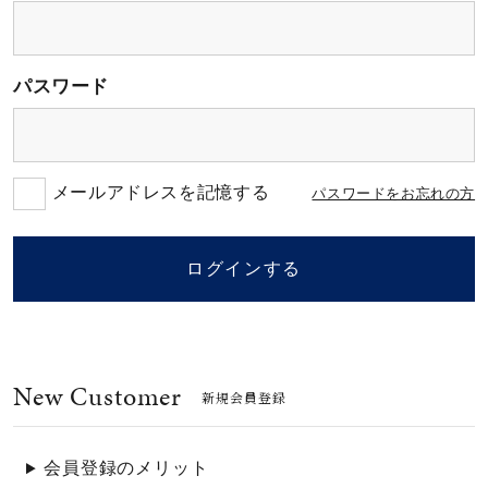
素材
パスワード
カラー
誕生石
メールアドレスを記憶する
パスワードをお忘れの方
モチーフ
ログインする
石の色
New Customer
ファッションテイス
新規会員登録
ト
会員登録のメリット