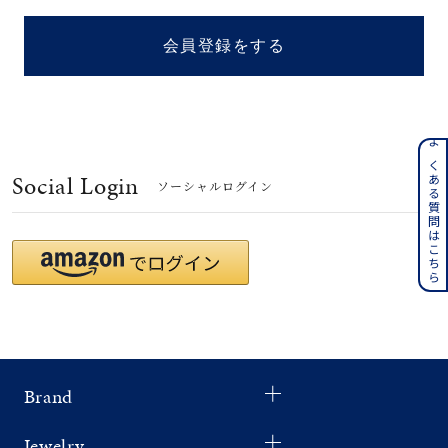
着用シーン
会員登録をする
コレクション
レディース
～
よくある質問はこちら
リングサイズ
Social Login
ソーシャルログイン
メンズ
～
リングサイズ
価格
¥0
¥400,
Brand
在庫
在庫ありのみ
すべて表示
Jewelry