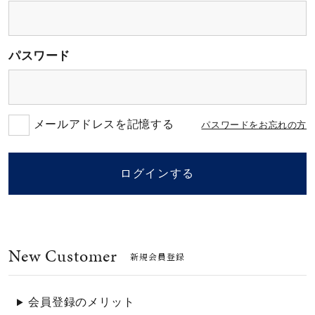
素材
パスワード
カラー
誕生石
メールアドレスを記憶する
パスワードをお忘れの方
モチーフ
ログインする
石の色
New Customer
ファッションテイス
新規会員登録
ト
会員登録のメリット