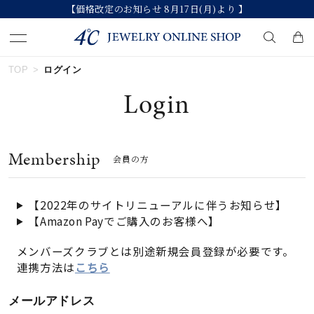
【価格改定のお知らせ 8月17日(月)より 】
TOP
ログイン
キーワードで検索する
Login
人気検索キーワード
Membership
会員の方
#summer
#ダイヤモンド ネックレス
#くまのプーさん
#ペア
#エタニティ
【2022年のサイトリニューアルに伴うお知らせ】
【Amazon Payでご購入のお客様へ】
ブランド
メンバーズクラブとは別途新規会員登録が必要です。
連携方法は
こちら
カテゴリー
すべてのジュエリー
メールアドレス