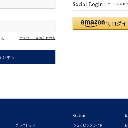
Social Login
ソーシャルロ
r
#ペア
#ダイヤモンド ネックレス
#エタニティ
#くまのプー
する
パスワードをお忘れの方
インする
ナ
K18
K10
K7
ゴールド
シルバー
ステ
Guide
I
ーカラー
ピンクカラー
ホワイトカラー
トリプルカラー
ブレスレット
ショッピングガイド
お