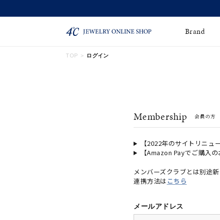
Brand
TOP
ログイン
ネックレス
ネックレスチェー
Online Shop
ン
ピンキーリング
ピアス
ショッピングガイド
Membership
会員の方
よくあるご質問
イヤーカフ
ブレスレット
ペアブレスレット
ペアネックレス
【2022年のサイトリニュ
【Amazon Payでご購入
誕生石
限定ジュエリー
メンバーズクラブとは別途新
連携方法は
こちら
時計
ジュエリーポーチ
ブライダルリングはこ
メールアドレス
ちら