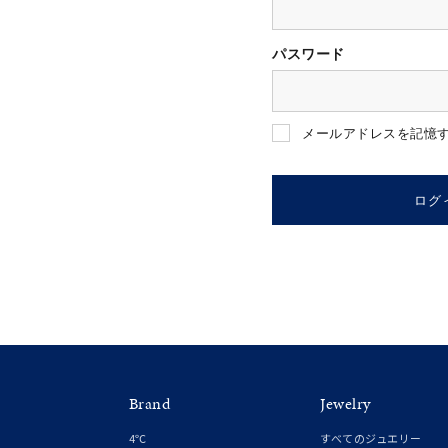
パスワード
人気検索キーワード
#summe
メールアドレスを記憶
ブランド
ログ
カテゴリー
素材
プラチ
Brand
Jewelry
カラー
イエロ
4℃
すべてのジュエリー