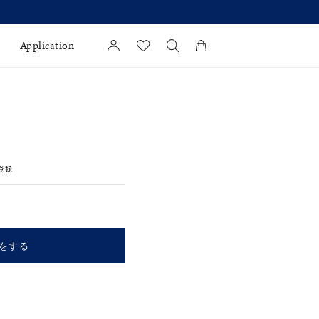
(月)より 】
Application
カートに商品がありません。
l Jewelry
証
登録
ダルサービス
ダルリングの選び方
をする
キーワードで検索する