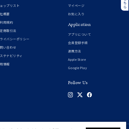
誕生石
6月の誕生石
ョップリスト
マイページ
月の誕生石
12月の誕生石
社概要
お気に入り
利用規約
Application
ムーン
フラワー
定商取引法
アプリについて
ライバシーポリシー
会員登録手順
問い合わせ
連携方法
イエロー
ブラウン
ステナビリティ
Apple Store
用情報
Google Play
シンプル
ユニセックス
Follow Us
結婚式
推し活
クション