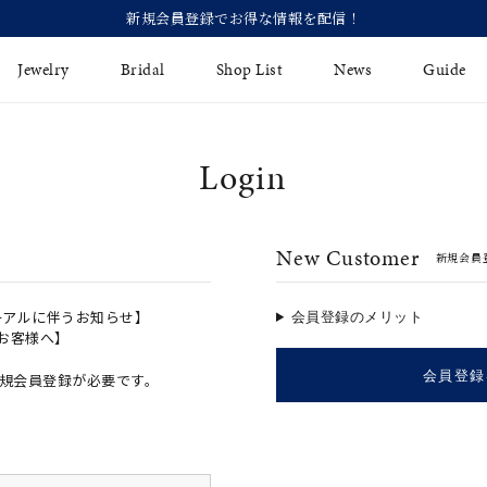
【価格改定のお知らせ 8月17日
Jewelry
Bridal
Shop List
News
Guide
Login
リング
Fashion Jewelry
Brida
イヤリング
プレゼントガイド
永久保
New Customer
新規会員
ジュエリーケア
ブライ
バングル
法人のお客様
ブライ
ペアリング
ーアルに伴うお知らせ】
会員登録のメリット
のお客様へ】
すべてのアイテム
会員登録
規会員登録が必要です。
アジャスター