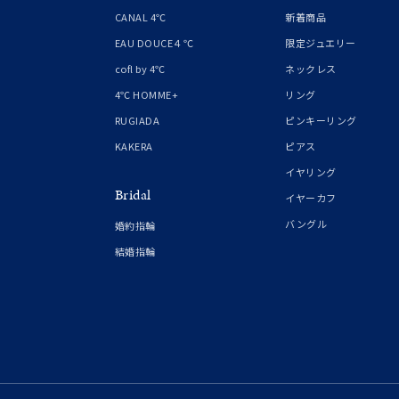
1月の
CANAL 4℃
新着商品
誕生石
7月の
EAU DOUCE４℃
限定ジュエリー
cofl by 4℃
ネックレス
しずく
4℃ HOMME+
リング
モチーフ
クロス
RUGIADA
ピンキーリング
KAKERA
ピアス
クリア
イヤリング
石の色
Bridal
レッド
イヤーカフ
バングル
婚約指輪
ファッションテイスト
フェミ
結婚指輪
着用シーン
オフィ
耳周り
コレクション
公式オ