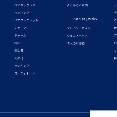
誕生石
2月の誕生石
3月の誕生石
4月の誕生石
5月の
ペアネックレス
よくあるご質問
シ
誕生石
8月の誕生石
9月の誕生石
10月の誕生石
11
ペアリング
会
Fashion Jewelry
ペアブレスレット
ご
リセット
絞り込んで検索する
ハート
一粒
三石
パヴェ
ライン
馬蹄
チェーン
特
プレゼントガイド
ダブルループ
星座
イニシャル
リボン
その他
チャーム
プ
ジュエリーケア
時計
お
法人のお客様
ホワイト
ピンク
パープル
ブルー
グリーン
誕生石
サ
マルチカラー
その他
採
ランキング
ニン
エレガント
カジュアル
フォーマル
モード
コーディネート
ス
ご褒美
記念日
誕生日
気分転換
デート
ジュエリー
腕周りジュエリー
ペアジュエリー
ベストセレ
ンラインショップ限定