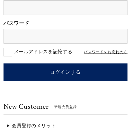
素材
パスワード
カラー
誕生石
メールアドレスを記憶する
パスワードをお忘れの方
モチーフ
ログインする
石の色
New Customer
ファッションテイス
新規会員登録
ト
会員登録のメリット