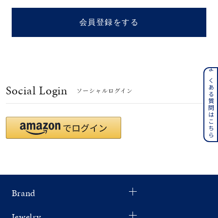
着用シーン
会員登録をする
コレクション
レディース
～
よくある質問はこちら
リングサイズ
Social Login
ソーシャルログイン
メンズ
～
リングサイズ
価格
¥0
¥400,
Brand
在庫
在庫ありのみ
すべて表示
Jewelry