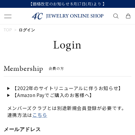
【価格改定のお知らせ 8月17日(月)より 】
TOP
ログイン
キーワードで検索する
Login
人気検索キーワード
Membership
会員の方
#summer
#ダイヤモンド ネックレス
#くまのプーさん
#ペア
#エタニティ
【2022年のサイトリニューアルに伴うお知らせ】
【Amazon Payでご購入のお客様へ】
ブランド
メンバーズクラブとは別途新規会員登録が必要です。
連携方法は
こちら
カテゴリー
すべてのジュエリー
メールアドレス