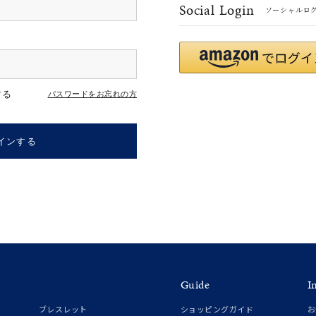
Social Login
ソーシャルロ
#ハーフエタニティリング
#エタニティ
#ダイヤモンド ネックレス
する
パスワードをお忘れの方
インする
ナ
K18
K10
K7
ゴールド
シルバー
ステ
Guide
I
ーカラー
ピンクカラー
ホワイトカラー
トリプルカラー
ブレスレット
ショッピングガイド
お