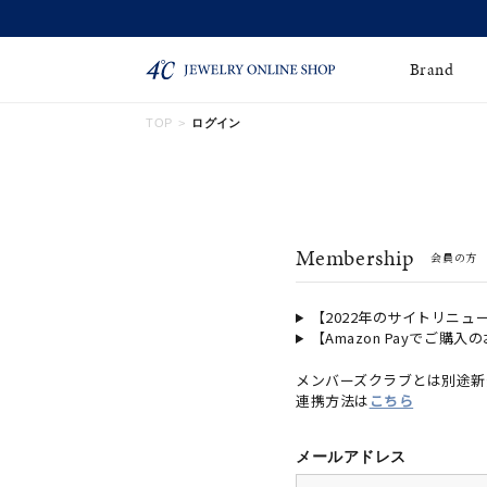
Brand
TOP
ログイン
ネックレス
ネックレスチェー
Online Shop
ン
ピンキーリング
ピアス
ショッピングガイド
Membership
会員の方
よくあるご質問
イヤーカフ
ブレスレット
ペアブレスレット
ペアネックレス
【2022年のサイトリニュ
【Amazon Payでご購入
誕生石
限定ジュエリー
メンバーズクラブとは別途新
連携方法は
こちら
時計
ジュエリーポーチ
ブライダルリングはこ
メールアドレス
ちら