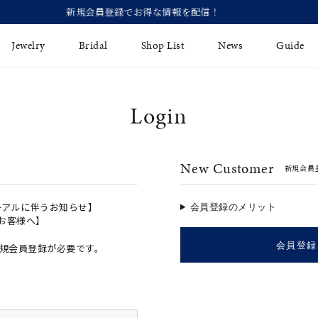
【価格改定のお知らせ 8月17日
Jewelry
Bridal
Shop List
News
Guide
Login
リング
Fashion Jewelry
Brida
イヤリング
プレゼントガイド
永久保
New Customer
新規会員
ジュエリーケア
ブライ
バングル
法人のお客様
ブライ
ペアリング
ーアルに伴うお知らせ】
会員登録のメリット
のお客様へ】
すべてのアイテム
会員登録
規会員登録が必要です。
アジャスター