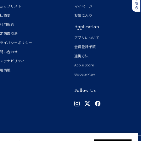
誕生石
6月の誕生石
ョップリスト
マイページ
月の誕生石
12月の誕生石
社概要
お気に入り
利用規約
Application
ムーン
フラワー
定商取引法
アプリについて
ライバシーポリシー
会員登録手順
問い合わせ
連携方法
イエロー
ブラウン
ステナビリティ
Apple Store
用情報
Google Play
シンプル
ユニセックス
Follow Us
結婚式
推し活
クション