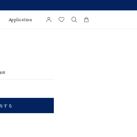
(月)より 】
Application
カートに商品がありません。
l Jewelry
証
登録
ダルサービス
ダルリングの選び方
をする
キーワードで検索する