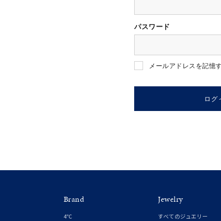
パスワード
人気検索キーワード
#ペア
メールアドレスを記憶
ブランド
ログ
カテゴリー
素材
プラチ
Brand
Jewelry
カラー
イエロ
4℃
すべてのジュエリー