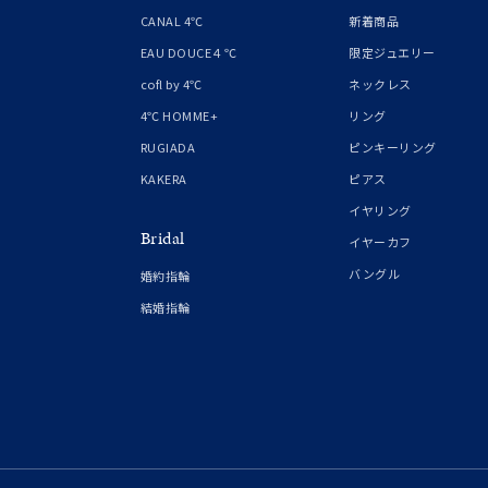
1月の
CANAL 4℃
新着商品
誕生石
7月の
EAU DOUCE４℃
限定ジュエリー
cofl by 4℃
ネックレス
しずく
4℃ HOMME+
リング
モチーフ
クロス
RUGIADA
ピンキーリング
KAKERA
ピアス
クリア
イヤリング
石の色
Bridal
レッド
イヤーカフ
バングル
婚約指輪
ファッションテイスト
フェミ
結婚指輪
着用シーン
オフィ
耳周り
コレクション
公式オ