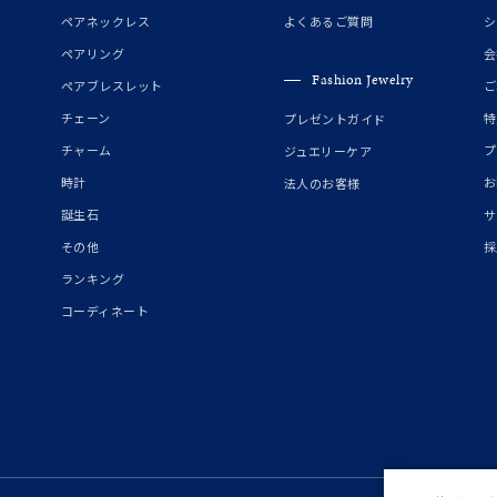
誕生石
2月の誕生石
3月の誕生石
4月の誕生石
5月の
ペアネックレス
よくあるご質問
シ
誕生石
8月の誕生石
9月の誕生石
10月の誕生石
11
ペアリング
会
Fashion Jewelry
ペアブレスレット
ご
リセット
絞り込んで検索する
ハート
一粒
三石
パヴェ
ライン
馬蹄
チェーン
特
プレゼントガイド
ダブルループ
星座
イニシャル
リボン
その他
チャーム
プ
ジュエリーケア
時計
お
法人のお客様
ホワイト
ピンク
パープル
ブルー
グリーン
誕生石
サ
マルチカラー
その他
採
ランキング
ニン
エレガント
カジュアル
フォーマル
モード
コーディネート
ス
ご褒美
記念日
誕生日
気分転換
デート
ジュエリー
腕周りジュエリー
ペアジュエリー
ベストセレ
ンラインショップ限定