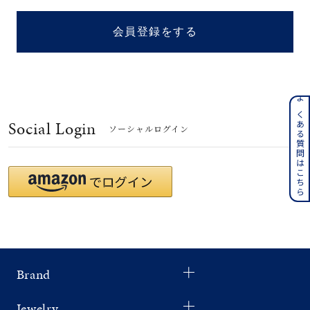
着用シーン
会員登録をする
コレクション
レディース
～
よくある質問はこちら
リングサイズ
Social Login
ソーシャルログイン
メンズ
～
リングサイズ
価格
¥0
¥400,
Brand
在庫
在庫ありのみ
すべて表示
Jewelry