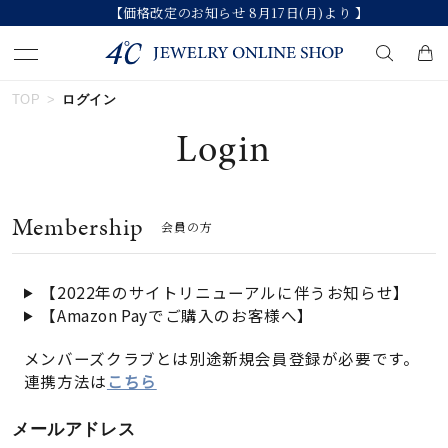
【価格改定のお知らせ 8月17日(月)より 】
TOP
ログイン
キーワードで検索する
Login
人気検索キーワード
Membership
会員の方
#ペア
#eギフト
#ハーフエタニティリング
#刻印可
#メンズ ネックレス
【2022年のサイトリニューアルに伴うお知らせ】
【Amazon Payでご購入のお客様へ】
ブランド
メンバーズクラブとは別途新規会員登録が必要です。
連携方法は
こちら
カテゴリー
すべてのジュエリー
メールアドレス