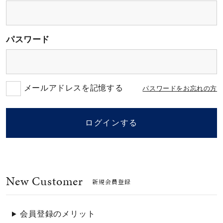
素材
パスワード
カラー
誕生石
メールアドレスを記憶する
パスワードをお忘れの方
モチーフ
ログインする
石の色
New Customer
ファッションテイス
新規会員登録
ト
会員登録のメリット