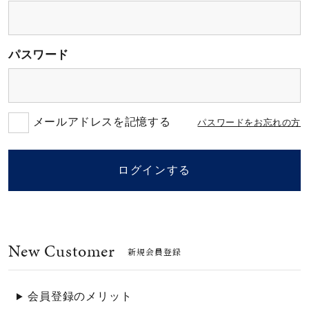
素材
パスワード
カラー
誕生石
メールアドレスを記憶する
パスワードをお忘れの方
モチーフ
ログインする
石の色
New Customer
ファッションテイス
新規会員登録
ト
会員登録のメリット