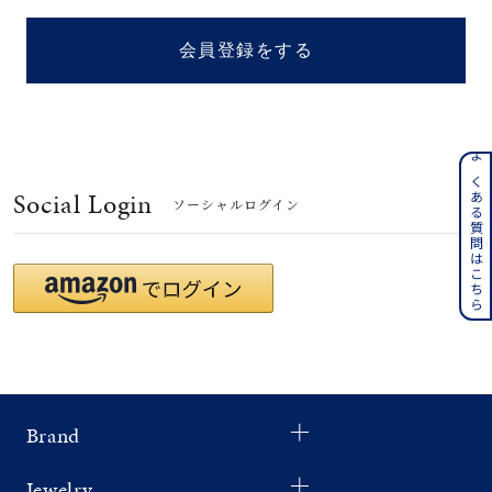
着用シーン
会員登録をする
コレクション
レディース
～
よくある質問はこちら
リングサイズ
Social Login
ソーシャルログイン
メンズ
～
リングサイズ
価格
¥0
¥400,
Brand
在庫
在庫ありのみ
すべて表示
Jewelry