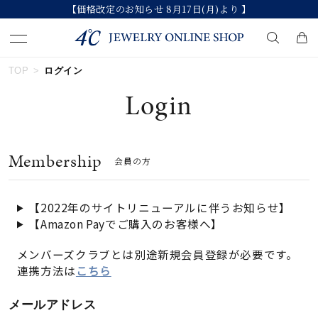
【価格改定のお知らせ 8月17日(月)より 】
TOP
ログイン
キーワードで検索する
Login
人気検索キーワード
Membership
会員の方
#ペア
#eギフト
#ハーフエタニティリング
#刻印可
#メンズ ネックレス
【2022年のサイトリニューアルに伴うお知らせ】
【Amazon Payでご購入のお客様へ】
ブランド
メンバーズクラブとは別途新規会員登録が必要です。
連携方法は
こちら
カテゴリー
すべてのジュエリー
メールアドレス