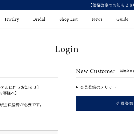
【価格改定のお知らせ 8月17日(月)より 】
Jewelry
Bridal
Shop List
News
Guide
Login
リング
Fashion Jewelry
Brida
イヤリング
プレゼントガイド
永久保
New Customer
新規会員
ジュエリーケア
ブライ
バングル
法人のお客様
ブライ
ペアリング
ーアルに伴うお知らせ】
会員登録のメリット
のお客様へ】
すべてのアイテム
会員登録
規会員登録が必要です。
アジャスター