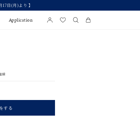
Application
カートに商品がありません。
l Jewelry
証
登録
ダルサービス
ダルリングの選び方
をする
キーワードで検索する