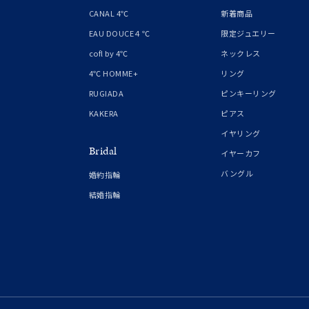
1月の
CANAL 4℃
新着商品
誕生石
7月の
EAU DOUCE４℃
限定ジュエリー
cofl by 4℃
ネックレス
しずく
4℃ HOMME+
リング
モチーフ
クロス
RUGIADA
ピンキーリング
KAKERA
ピアス
クリア
イヤリング
石の色
Bridal
レッド
イヤーカフ
バングル
婚約指輪
ファッションテイスト
フェミ
結婚指輪
着用シーン
オフィ
耳周り
コレクション
公式オ