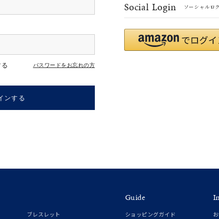
Social Login
ソーシャルロ
#eギフト
#ハーフエタニティリング
#刻印可
#メンズ ネックレス
する
パスワードをお忘れの方
インする
ナ
K18
K10
K7
ゴールド
シルバー
ステ
Guide
I
ーカラー
ピンクカラー
ホワイトカラー
トリプルカラー
ブレスレット
ショッピングガイド
お