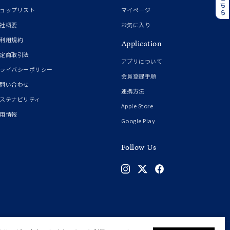
誕生石
6月の誕生石
ョップリスト
マイページ
月の誕生石
12月の誕生石
社概要
お気に入り
利用規約
Application
ムーン
フラワー
定商取引法
アプリについて
ライバシーポリシー
会員登録手順
問い合わせ
連携方法
イエロー
ブラウン
ステナビリティ
Apple Store
用情報
Google Play
シンプル
ユニセックス
Follow Us
結婚式
推し活
クション