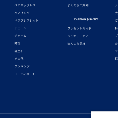
誕生石
2月の誕生石
3月の誕生石
4月の誕生石
5月の
ペアネックレス
よくあるご質問
シ
誕生石
8月の誕生石
9月の誕生石
10月の誕生石
11
ペアリング
会
Fashion Jewelry
ペアブレスレット
ご
リセット
絞り込んで検索する
ハート
一粒
三石
パヴェ
ライン
馬蹄
チェーン
特
プレゼントガイド
ダブルループ
星座
イニシャル
リボン
その他
チャーム
プ
ジュエリーケア
時計
お
法人のお客様
ホワイト
ピンク
パープル
ブルー
グリーン
誕生石
サ
マルチカラー
その他
採
ランキング
ニン
エレガント
カジュアル
フォーマル
モード
コーディネート
ス
ご褒美
記念日
誕生日
気分転換
デート
ジュエリー
腕周りジュエリー
ペアジュエリー
ベストセレ
ンラインショップ限定