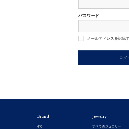
パスワード
人気検索キーワード
#ペア
メールアドレスを記憶
ブランド
ログ
カテゴリー
素材
プラチ
Brand
Jewelry
カラー
イエロ
4℃
すべてのジュエリー