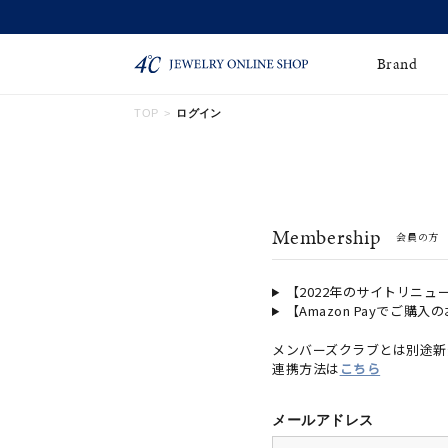
Brand
TOP
ログイン
ネックレス
ネックレスチェー
Online Shop
ン
ピンキーリング
ピアス
ショッピングガイド
Membership
会員の方
よくあるご質問
イヤーカフ
ブレスレット
ペアブレスレット
ペアネックレス
【2022年のサイトリニュ
【Amazon Payでご購入
誕生石
限定ジュエリー
メンバーズクラブとは別途新
連携方法は
こちら
時計
ジュエリーポーチ
ブライダルリングはこ
メールアドレス
ちら