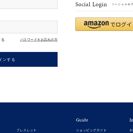
Social Login
ソーシャルロ
#ハーフエタニティリング
#エタニティ
#ダイヤモンド ネックレス
する
パスワードをお忘れの方
インする
ナ
K18
K10
K7
ゴールド
シルバー
ステ
Guide
I
ーカラー
ピンクカラー
ホワイトカラー
トリプルカラー
ブレスレット
ショッピングガイド
お