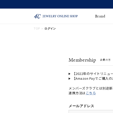
Brand
TOP
ログイン
ネックレス
ネックレスチェー
Online Shop
ン
ピンキーリング
ピアス
ショッピングガイド
Membership
会員の方
よくあるご質問
イヤーカフ
ブレスレット
ペアブレスレット
ペアネックレス
【2022年のサイトリニュ
【Amazon Payでご購入
誕生石
限定ジュエリー
メンバーズクラブとは別途新
連携方法は
こちら
時計
ジュエリーポーチ
ブライダルリングはこ
メールアドレス
ちら