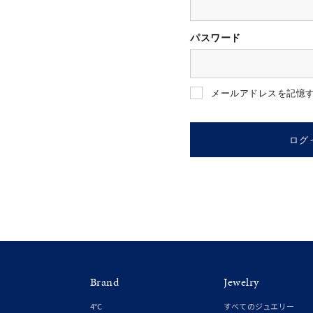
パスワード
人気検索キーワード
#ペア
メールアドレスを記憶
ブランド
ログ
カテゴリー
素材
プラチ
Brand
Jewelry
カラー
イエロ
4℃
すべてのジュエリー