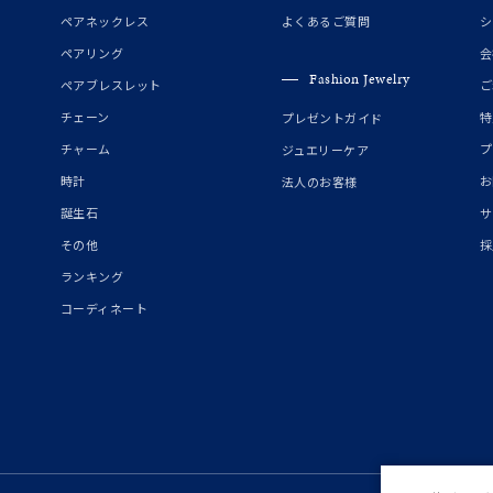
誕生石
2月の誕生石
3月の誕生石
4月の誕生石
5月の
ペアネックレス
よくあるご質問
シ
誕生石
8月の誕生石
9月の誕生石
10月の誕生石
11
ペアリング
会
Fashion Jewelry
ペアブレスレット
ご
リセット
絞り込んで検索する
ハート
一粒
三石
パヴェ
ライン
馬蹄
チェーン
特
プレゼントガイド
ダブルループ
星座
イニシャル
リボン
その他
チャーム
プ
ジュエリーケア
時計
お
法人のお客様
ホワイト
ピンク
パープル
ブルー
グリーン
誕生石
サ
マルチカラー
その他
採
ランキング
ニン
エレガント
カジュアル
フォーマル
モード
コーディネート
ス
ご褒美
記念日
誕生日
気分転換
デート
ジュエリー
腕周りジュエリー
ペアジュエリー
ベストセレ
ンラインショップ限定