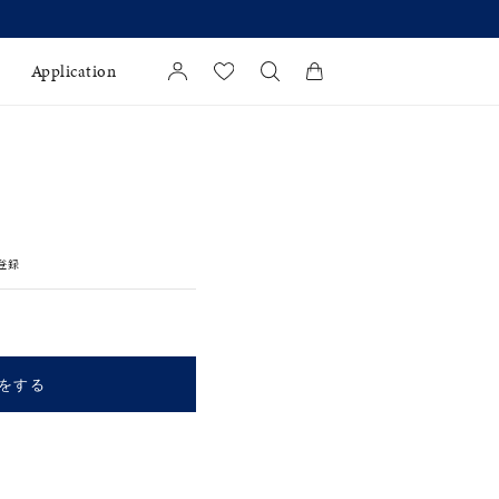
Application
カートに商品がありません。
l Jewelry
証
登録
ダルサービス
ダルリングの選び方
をする
キーワードで検索する