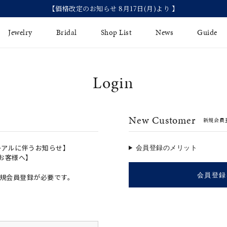
【価格改定のお知らせ 8月17日(月)より 】
Jewelry
Bridal
Shop List
News
Guide
Login
リング
Fashion Jewelry
Brida
イヤリング
プレゼントガイド
永久保
New Customer
新規会員
ジュエリーケア
ブライ
バングル
法人のお客様
ブライ
ペアリング
ーアルに伴うお知らせ】
会員登録のメリット
のお客様へ】
すべてのアイテム
会員登録
規会員登録が必要です。
アジャスター