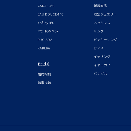
1月の
CANAL 4℃
新着商品
誕生石
7月の
EAU DOUCE４℃
限定ジュエリー
cofl by 4℃
ネックレス
しずく
4℃ HOMME+
リング
モチーフ
クロス
RUGIADA
ピンキーリング
KAKERA
ピアス
クリア
イヤリング
石の色
Bridal
レッド
イヤーカフ
バングル
婚約指輪
ファッションテイスト
フェミ
結婚指輪
着用シーン
オフィ
耳周り
コレクション
公式オ