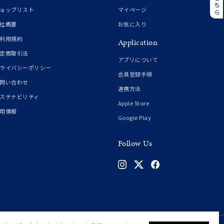
誕生石
6月の誕生石
ョップリスト
マイページ
月の誕生石
12月の誕生石
社概要
お気に入り
利用規約
Application
ムーン
フラワー
定商取引法
アプリについて
ライバシーポリシー
会員登録手順
問い合わせ
連携方法
イエロー
ブラウン
ステナビリティ
Apple Store
用情報
Google Play
シンプル
ユニセックス
Follow Us
結婚式
推し活
クション