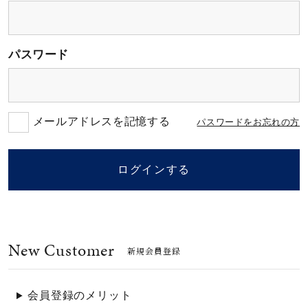
素材
パスワード
カラー
誕生石
メールアドレスを記憶する
パスワードをお忘れの方
モチーフ
ログインする
石の色
New Customer
ファッションテイス
新規会員登録
ト
会員登録のメリット