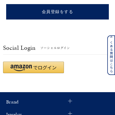
着用シーン
会員登録をする
コレクション
レディース
～
よくある質問はこちら
リングサイズ
Social Login
ソーシャルログイン
メンズ
～
リングサイズ
価格
¥0
¥400,
Brand
在庫
在庫ありのみ
すべて表示
Jewelry