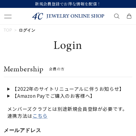
新規会員登録でお得な情報を配信！
TOP
ログイン
キーワードで検索する
Login
人気検索キーワード
Membership
会員の方
#summer
#ダイヤモンド ネックレス
#くまのプーさん
#ペア
#エタニティ
【2022年のサイトリニューアルに伴うお知らせ】
【Amazon Payでご購入のお客様へ】
ブランド
メンバーズクラブとは別途新規会員登録が必要です。
連携方法は
こちら
カテゴリー
すべてのジュエリー
メールアドレス