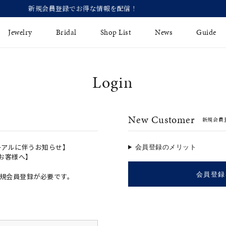
【価格改定のお知らせ 8月17日(月)
Jewelry
Bridal
Shop List
News
Guide
Login
リング
Fashion Jewelry
Brida
イヤリング
プレゼントガイド
永久保
New Customer
新規会員
ジュエリーケア
ブライ
バングル
法人のお客様
ブライ
ペアリング
ーアルに伴うお知らせ】
会員登録のメリット
のお客様へ】
すべてのアイテム
会員登録
規会員登録が必要です。
アジャスター