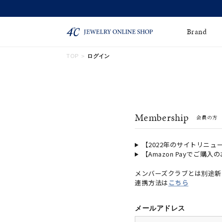
Brand
TOP
ログイン
ネックレス
ネックレスチェー
Online Shop
ン
ピンキーリング
ピアス
ショッピングガイド
Membership
会員の方
よくあるご質問
イヤーカフ
ブレスレット
ペアブレスレット
ペアネックレス
【2022年のサイトリニュ
【Amazon Payでご購入
誕生石
限定ジュエリー
メンバーズクラブとは別途新
連携方法は
こちら
時計
ジュエリーポーチ
ブライダルリングはこ
メールアドレス
ちら