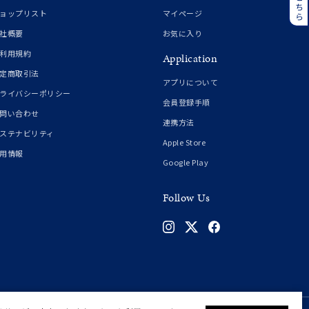
誕生石
6月の誕生石
ョップリスト
マイページ
月の誕生石
12月の誕生石
社概要
お気に入り
利用規約
Application
ムーン
フラワー
定商取引法
アプリについて
ライバシーポリシー
会員登録手順
問い合わせ
連携方法
イエロー
ブラウン
ステナビリティ
Apple Store
用情報
Google Play
シンプル
ユニセックス
Follow Us
結婚式
推し活
クション