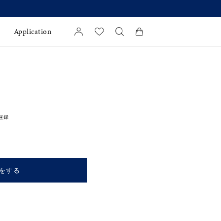
より 】
Application
カートに商品がありません。
l Jewelry
証
登録
ダルサービス
ダルリングの選び方
をする
キーワードで検索する