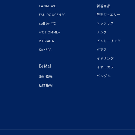
1月の
CANAL 4℃
新着商品
誕生石
7月の
EAU DOUCE４℃
限定ジュエリー
cofl by 4℃
ネックレス
しずく
4℃ HOMME+
リング
モチーフ
クロス
RUGIADA
ピンキーリング
KAKERA
ピアス
クリア
イヤリング
石の色
Bridal
レッド
イヤーカフ
バングル
婚約指輪
ファッションテイスト
フェミ
結婚指輪
着用シーン
オフィ
耳周り
コレクション
公式オ