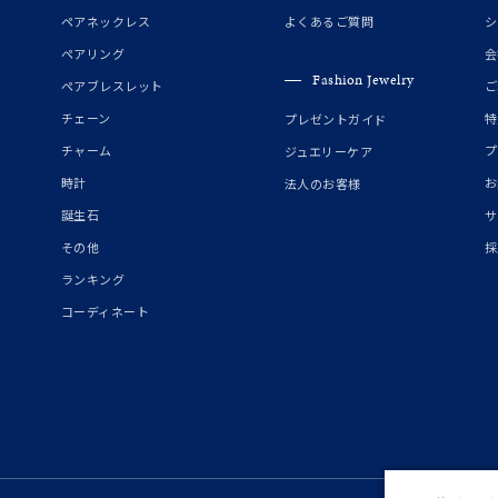
誕生石
2月の誕生石
3月の誕生石
4月の誕生石
5月の
ペアネックレス
よくあるご質問
シ
誕生石
8月の誕生石
9月の誕生石
10月の誕生石
11
ペアリング
会
Fashion Jewelry
ペアブレスレット
ご
リセット
絞り込んで検索する
ハート
一粒
三石
パヴェ
ライン
馬蹄
チェーン
特
プレゼントガイド
ダブルループ
星座
イニシャル
リボン
その他
チャーム
プ
ジュエリーケア
時計
お
法人のお客様
ホワイト
ピンク
パープル
ブルー
グリーン
誕生石
サ
マルチカラー
その他
採
ランキング
ニン
エレガント
カジュアル
フォーマル
モード
コーディネート
ス
ご褒美
記念日
誕生日
気分転換
デート
ジュエリー
腕周りジュエリー
ペアジュエリー
ベストセレ
ンラインショップ限定