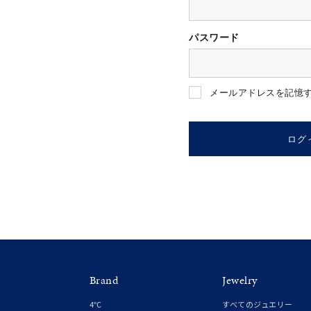
パスワード
人気検索キーワード
#summe
メールアドレスを記憶
ブランド
ログ
カテゴリー
素材
プラチ
Brand
Jewelry
カラー
イエロ
4℃
すべてのジュエリー