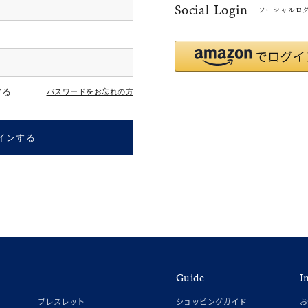
Social Login
ソーシャルロ
r
#ペア
#ダイヤモンド ネックレス
#エタニティ
#くまのプー
する
パスワードをお忘れの方
インする
ナ
K18
K10
K7
ゴールド
シルバー
ステ
Guide
I
ーカラー
ピンクカラー
ホワイトカラー
トリプルカラー
ブレスレット
ショッピングガイド
お