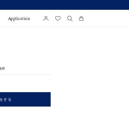
お知らせ 8月17日(月)より 】
Application
カートに商品がありません。
l Jewelry
証
登録
ダルサービス
ダルリングの選び方
をする
キーワードで検索する