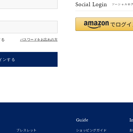
Social Login
ソーシャルロ
r
#ペア
#ダイヤモンド ネックレス
#エタニティ
#くまのプー
する
パスワードをお忘れの方
インする
ナ
K18
K10
K7
ゴールド
シルバー
ステ
Guide
I
ーカラー
ピンクカラー
ホワイトカラー
トリプルカラー
ブレスレット
ショッピングガイド
お