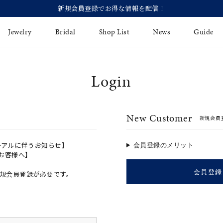
【価格改定の
Jewelry
Bridal
Shop List
News
Guide
Login
リング
Fashion Jewelry
Brida
イヤリング
プレゼントガイド
永久保
New Customer
新規会員
ジュエリーケア
ブライ
バングル
法人のお客様
ブライ
ペアリング
ーアルに伴うお知らせ】
会員登録のメリット
のお客様へ】
すべてのアイテム
会員登録
規会員登録が必要です。
アジャスター