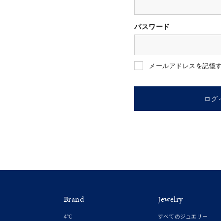
パスワード
人気検索キーワード
#summe
メールアドレスを記憶
ブランド
ログ
カテゴリー
素材
プラチ
Brand
Jewelry
カラー
イエロ
4℃
すべてのジュエリー