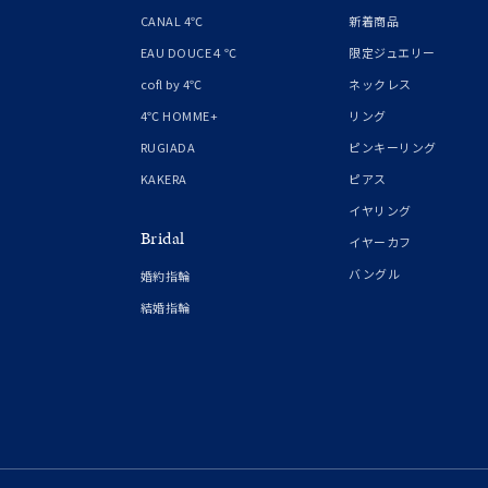
1月の
CANAL 4℃
新着商品
誕生石
7月の
EAU DOUCE４℃
限定ジュエリー
cofl by 4℃
ネックレス
しずく
4℃ HOMME+
リング
モチーフ
クロス
RUGIADA
ピンキーリング
KAKERA
ピアス
クリア
イヤリング
石の色
Bridal
レッド
イヤーカフ
バングル
婚約指輪
ファッションテイスト
フェミ
結婚指輪
着用シーン
オフィ
耳周り
コレクション
公式オ