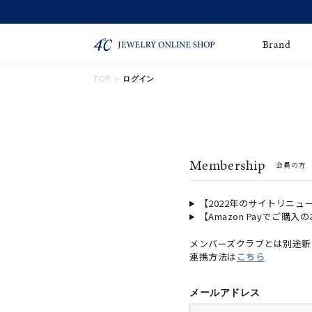
Brand
TOP
ログイン
ネックレス
ネックレスチェー
Online Shop
ン
ピンキーリング
ピアス
ショッピングガイド
Membership
会員の方
よくあるご質問
イヤーカフ
ブレスレット
ペアブレスレット
ペアネックレス
【2022年のサイトリニュ
【Amazon Payでご購入
誕生石
限定ジュエリー
メンバーズクラブとは別途新
連携方法は
こちら
時計
ジュエリーポーチ
ブライダルリングはこ
メールアドレス
ちら