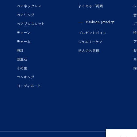
誕生石
2月の誕生石
3月の誕生石
4月の誕生石
5月の
ペアネックレス
よくあるご質問
シ
誕生石
8月の誕生石
9月の誕生石
10月の誕生石
11
ペアリング
会
Fashion Jewelry
ペアブレスレット
ご
リセット
絞り込んで検索する
ハート
一粒
三石
パヴェ
ライン
馬蹄
チェーン
特
プレゼントガイド
ダブルループ
星座
イニシャル
リボン
その他
チャーム
プ
ジュエリーケア
時計
お
法人のお客様
ホワイト
ピンク
パープル
ブルー
グリーン
誕生石
サ
マルチカラー
その他
採
ランキング
ニン
エレガント
カジュアル
フォーマル
モード
コーディネート
ス
ご褒美
記念日
誕生日
気分転換
デート
ジュエリー
腕周りジュエリー
ペアジュエリー
ベストセレ
ンラインショップ限定