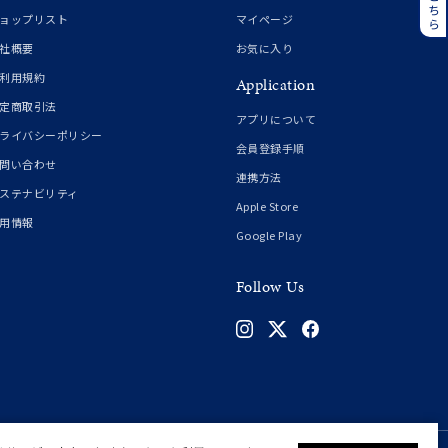
誕生石
6月の誕生石
ョップリスト
マイページ
月の誕生石
12月の誕生石
社概要
お気に入り
利用規約
Application
ムーン
フラワー
定商取引法
アプリについて
ライバシーポリシー
会員登録手順
問い合わせ
連携方法
イエロー
ブラウン
ステナビリティ
Apple Store
用情報
Google Play
シンプル
ユニセックス
Follow Us
結婚式
推し活
クション