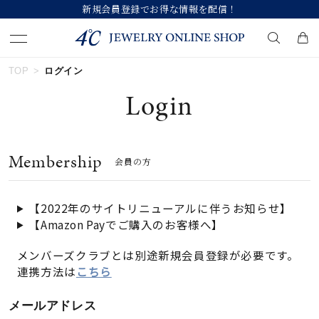
録でお得な情報を配信！
【価格改定のお知ら
TOP
ログイン
キーワードで検索する
Login
人気検索キーワード
Membership
会員の方
#ペア
#ハーフエタニティリング
#エタニティ
#ダイヤモンド ネックレス
#eギフト
【2022年のサイトリニューアルに伴うお知らせ】
【Amazon Payでご購入のお客様へ】
ブランド
メンバーズクラブとは別途新規会員登録が必要です。
連携方法は
こちら
カテゴリー
すべてのジュエリー
メールアドレス