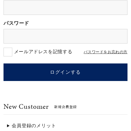
素材
パスワード
カラー
誕生石
メールアドレスを記憶する
パスワードをお忘れの方
モチーフ
ログインする
石の色
New Customer
ファッションテイス
新規会員登録
ト
会員登録のメリット