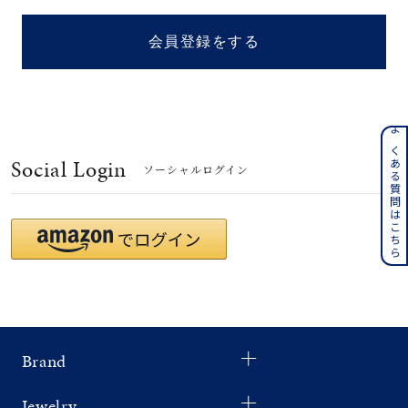
着用シーン
会員登録をする
コレクション
レディース
～
よくある質問はこちら
リングサイズ
Social Login
ソーシャルログイン
メンズ
～
リングサイズ
価格
¥0
¥400,
Brand
在庫
在庫ありのみ
すべて表示
Jewelry