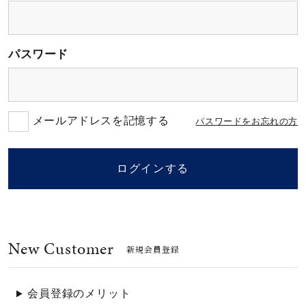
素材
パスワード
カラー
誕生石
メールアドレスを記憶する
パスワードをお忘れの方
モチーフ
ログインする
石の色
New Customer
ファッションテイス
新規会員登録
ト
会員登録のメリット