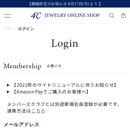
【価格改定のお知らせ 8月17日(月)より 】
TOP
ログイン
キーワードで検索する
Login
人気検索キーワード
Membership
会員の方
#summer
#ダイヤモンド ネックレス
#くまのプーさん
#ペア
#エタニティ
【2022年のサイトリニューアルに伴うお知らせ】
【Amazon Payでご購入のお客様へ】
ブランド
メンバーズクラブとは別途新規会員登録が必要です。
連携方法は
こちら
カテゴリー
すべてのジュエリー
メールアドレス