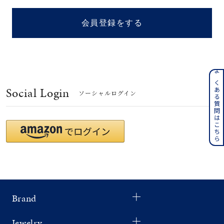
着用シーン
会員登録をする
コレクション
レディース
～
よくある質問はこちら
リングサイズ
Social Login
ソーシャルログイン
メンズ
～
リングサイズ
価格
¥0
¥400,
Brand
在庫
在庫ありのみ
すべて表示
Jewelry