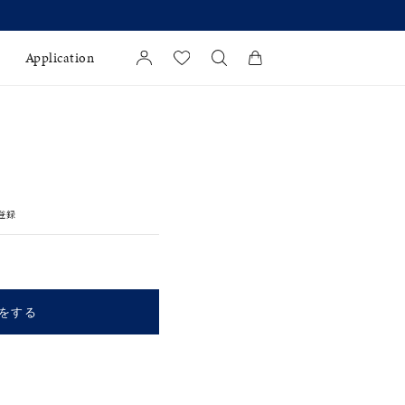
Application
カートに商品がありません。
l Jewelry
証
登録
ダルサービス
ダルリングの選び方
をする
キーワードで検索する