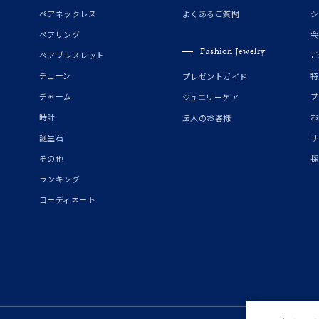
誕生石
2月の誕生石
3月の誕生石
4月の誕生石
5月の
ペアネックレス
よくあるご質問
シ
誕生石
8月の誕生石
9月の誕生石
10月の誕生石
11
ペアリング
会
Fashion Jewelry
ペアブレスレット
ご
リセット
絞り込んで検索する
ハート
一粒
三石
パヴェ
ライン
馬蹄
チェーン
特
プレゼントガイド
ダブルループ
星座
イニシャル
リボン
その他
チャーム
プ
ジュエリーケア
時計
お
法人のお客様
ホワイト
ピンク
パープル
ブルー
グリーン
誕生石
サ
マルチカラー
その他
採
ランキング
ニン
エレガント
カジュアル
フォーマル
モード
コーディネート
ス
ご褒美
記念日
誕生日
気分転換
デート
ジュエリー
腕周りジュエリー
ペアジュエリー
ベストセレ
ンラインショップ限定