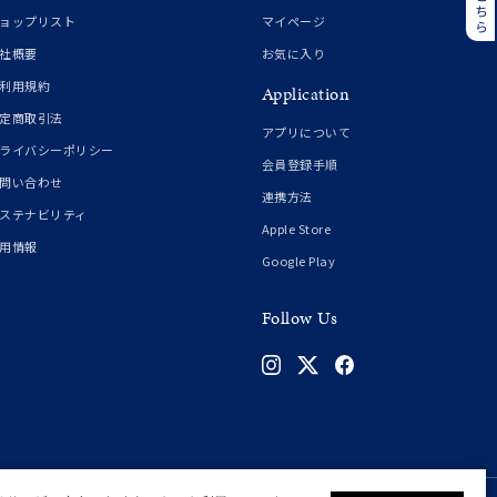
誕生石
6月の誕生石
ョップリスト
マイページ
月の誕生石
12月の誕生石
社概要
お気に入り
利用規約
Application
ムーン
フラワー
定商取引法
アプリについて
ライバシーポリシー
会員登録手順
問い合わせ
連携方法
イエロー
ブラウン
ステナビリティ
Apple Store
用情報
Google Play
シンプル
ユニセックス
Follow Us
結婚式
推し活
クション