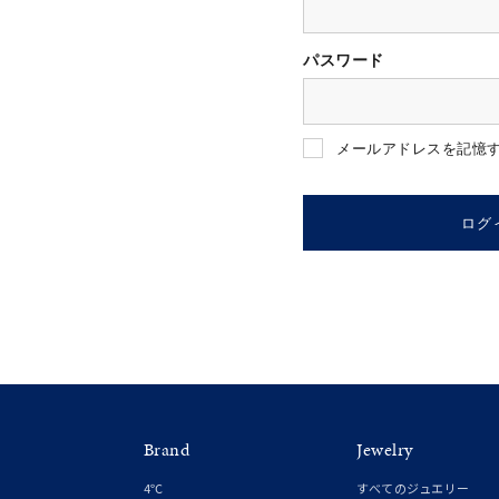
パスワード
人気検索キーワード
#ペア
メールアドレスを記憶
ブランド
ログ
カテゴリー
素材
プラチ
Brand
Jewelry
カラー
イエロ
4℃
すべてのジュエリー