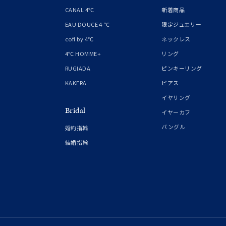
1月の
CANAL 4℃
新着商品
誕生石
7月の
EAU DOUCE４℃
限定ジュエリー
cofl by 4℃
ネックレス
しずく
4℃ HOMME+
リング
モチーフ
クロス
RUGIADA
ピンキーリング
KAKERA
ピアス
クリア
イヤリング
石の色
Bridal
レッド
イヤーカフ
バングル
婚約指輪
ファッションテイスト
フェミ
結婚指輪
着用シーン
オフィ
耳周り
コレクション
公式オ