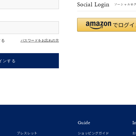
Social Login
ソーシャルロ
#eギフト
#ハーフエタニティリング
#刻印可
#メンズ ネックレス
する
パスワードをお忘れの方
インする
ナ
K18
K10
K7
ゴールド
シルバー
ステ
Guide
I
ーカラー
ピンクカラー
ホワイトカラー
トリプルカラー
ブレスレット
ショッピングガイド
お