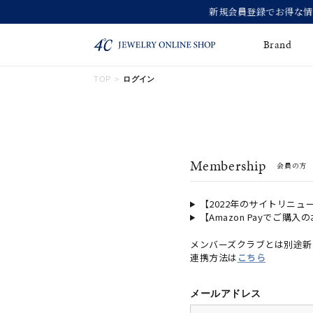
Brand
TOP
ログイン
ネックレス
ネックレスチェー
Online Shop
ン
ピンキーリング
ピアス
ショッピングガイド
Membership
会員の方
よくあるご質問
イヤーカフ
ブレスレット
ペアブレスレット
ペアネックレス
【2022年のサイトリニュ
【Amazon Payでご購入
誕生石
限定ジュエリー
メンバーズクラブとは別途新
連携方法は
こちら
時計
ジュエリーポーチ
ブライダルリングはこ
メールアドレス
ちら