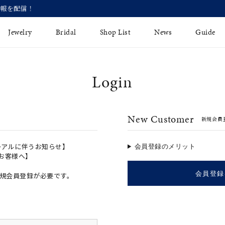
【価格改定のお知らせ 8月17日(月)より 】
Jewelry
Bridal
Shop List
News
Guide
Login
リング
Fashion Jewelry
Brida
イヤリング
プレゼントガイド
永久保
New Customer
新規会員
ジュエリーケア
ブライ
バングル
法人のお客様
ブライ
ペアリング
ーアルに伴うお知らせ】
会員登録のメリット
のお客様へ】
すべてのアイテム
会員登録
規会員登録が必要です。
アジャスター