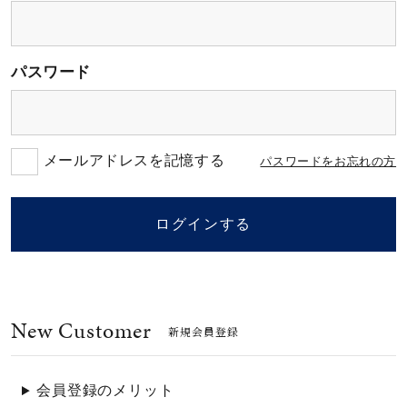
素材
パスワード
カラー
誕生石
メールアドレスを記憶する
パスワードをお忘れの方
モチーフ
ログインする
石の色
New Customer
ファッションテイス
新規会員登録
ト
会員登録のメリット