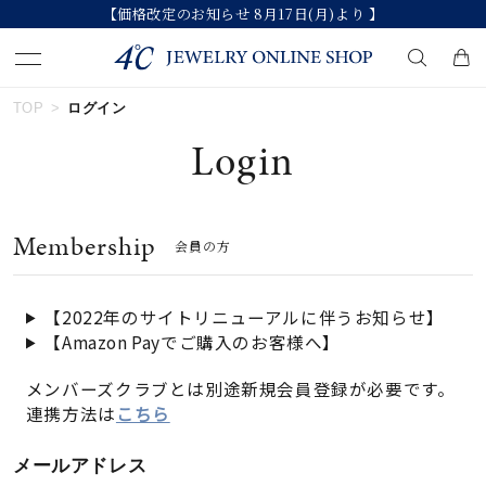
【価格改定のお知らせ 8月17日(月)より 】
TOP
ログイン
キーワードで検索する
Login
人気検索キーワード
Membership
会員の方
#summer
#ペア
#ダイヤモンド ネックレス
#エタニティ
#くまのプーさん
【2022年のサイトリニューアルに伴うお知らせ】
【Amazon Payでご購入のお客様へ】
ブランド
メンバーズクラブとは別途新規会員登録が必要です。
連携方法は
こちら
カテゴリー
すべてのジュエリー
メールアドレス