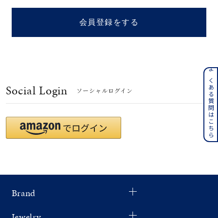
着用シーン
会員登録をする
コレクション
レディース
～
よくある質問はこちら
リングサイズ
Social Login
ソーシャルログイン
メンズ
～
リングサイズ
価格
¥0
¥400,
Brand
在庫
在庫ありのみ
すべて表示
Jewelry