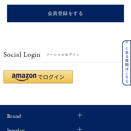
着用シーン
会員登録をする
コレクション
レディース
～
よくある質問はこちら
リングサイズ
Social Login
ソーシャルログイン
メンズ
～
リングサイズ
価格
¥0
¥400,
Brand
在庫
在庫ありのみ
すべて表示
Jewelry