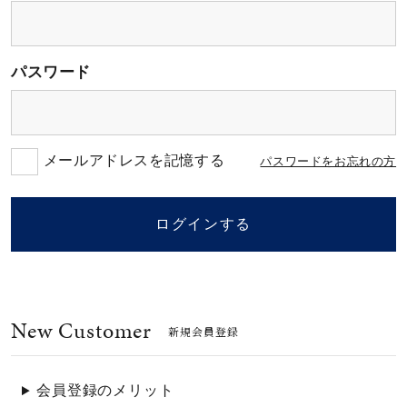
素材
パスワード
カラー
誕生石
メールアドレスを記憶する
パスワードをお忘れの方
モチーフ
ログインする
石の色
New Customer
ファッションテイス
新規会員登録
ト
会員登録のメリット