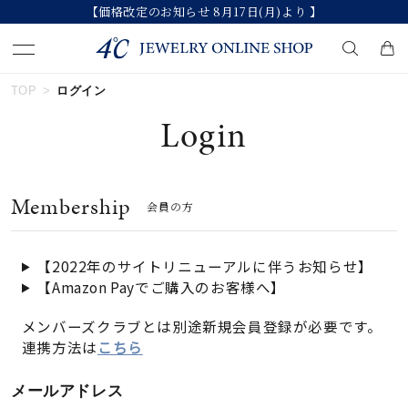
【価格改定のお知らせ 8月17日(月)より 】
TOP
ログイン
キーワードで検索する
Login
人気検索キーワード
Membership
会員の方
#summer
#ペア
#ダイヤモンド ネックレス
#エタニティ
#くまのプーさん
【2022年のサイトリニューアルに伴うお知らせ】
【Amazon Payでご購入のお客様へ】
ブランド
メンバーズクラブとは別途新規会員登録が必要です。
連携方法は
こちら
カテゴリー
すべてのジュエリー
メールアドレス