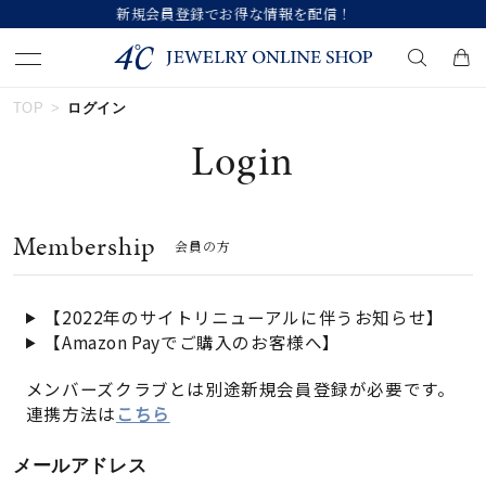
得な情報を配信！
【価格改定のお知らせ 8
TOP
ログイン
キーワードで検索する
Login
人気検索キーワード
Membership
会員の方
#summer
#ダイヤモンド ネックレス
#くまのプーさん
#エタニティ
#ジュエリー
【2022年のサイトリニューアルに伴うお知らせ】
【Amazon Payでご購入のお客様へ】
ブランド
メンバーズクラブとは別途新規会員登録が必要です。
連携方法は
こちら
カテゴリー
すべてのジュエリー
メールアドレス