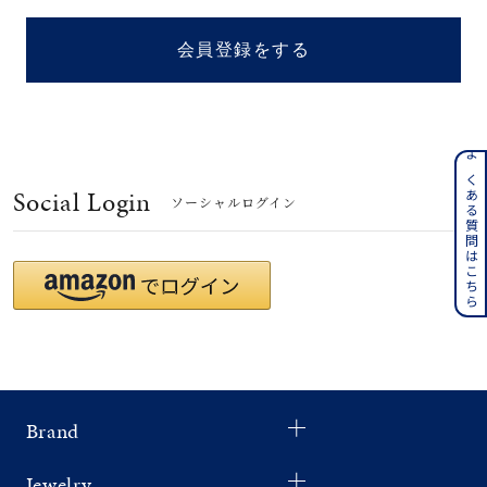
着用シーン
会員登録をする
コレクション
レディース
～
よくある質問はこちら
リングサイズ
Social Login
ソーシャルログイン
メンズ
～
リングサイズ
価格
¥0
¥400,
Brand
在庫
在庫ありのみ
すべて表示
Jewelry