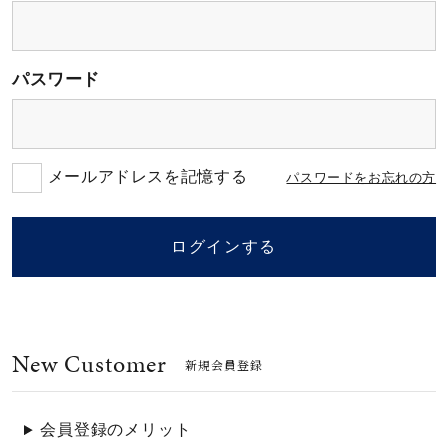
素材
パスワード
カラー
誕生石
メールアドレスを記憶する
パスワードをお忘れの方
モチーフ
ログインする
石の色
New Customer
ファッションテイス
新規会員登録
ト
会員登録のメリット