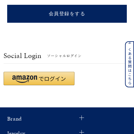
着用シーン
会員登録をする
コレクション
レディース
～
よくある質問はこちら
リングサイズ
Social Login
ソーシャルログイン
メンズ
～
リングサイズ
価格
¥0
¥400,
Brand
在庫
在庫ありのみ
すべて表示
Jewelry