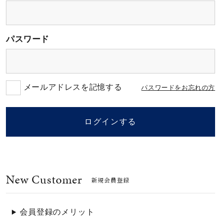
素材
パスワード
カラー
誕生石
メールアドレスを記憶する
パスワードをお忘れの方
モチーフ
ログインする
石の色
New Customer
ファッションテイス
新規会員登録
ト
会員登録のメリット