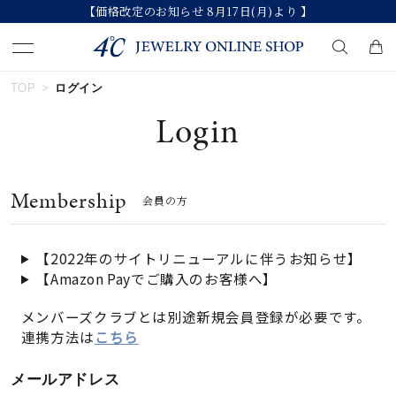
【価格改定のお知らせ 8月17日(月)より 】
TOP
ログイン
キーワードで検索する
Login
人気検索キーワード
Membership
会員の方
#ペア
#ハーフエタニティリング
#エタニティ
#ダイヤモンド ネックレス
#eギフト
【2022年のサイトリニューアルに伴うお知らせ】
【Amazon Payでご購入のお客様へ】
ブランド
メンバーズクラブとは別途新規会員登録が必要です。
連携方法は
こちら
カテゴリー
すべてのジュエリー
メールアドレス