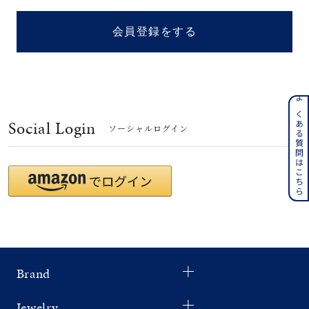
着用シーン
会員登録をする
コレクション
レディース
～
よくある質問はこちら
リングサイズ
Social Login
ソーシャルログイン
メンズ
～
リングサイズ
価格
¥0
¥400,
Brand
在庫
在庫ありのみ
すべて表示
Jewelry