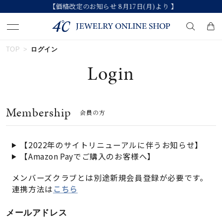
【価格改定のお知らせ 8月17日(月)より 】
TOP
ログイン
キーワードで検索する
Login
人気検索キーワード
Membership
会員の方
#summer
#ダイヤモンド ネックレス
#くまのプーさん
#ペア
#エタニティ
【2022年のサイトリニューアルに伴うお知らせ】
【Amazon Payでご購入のお客様へ】
ブランド
メンバーズクラブとは別途新規会員登録が必要です。
連携方法は
こちら
カテゴリー
すべてのジュエリー
メールアドレス