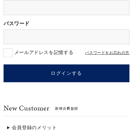
素材
パスワード
カラー
誕生石
メールアドレスを記憶する
パスワードをお忘れの方
モチーフ
ログインする
石の色
New Customer
ファッションテイス
新規会員登録
ト
会員登録のメリット