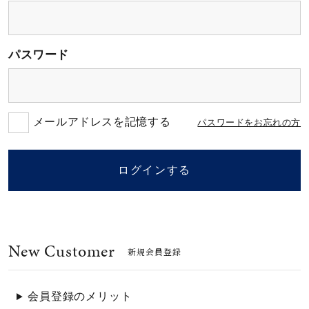
素材
パスワード
カラー
誕生石
メールアドレスを記憶する
パスワードをお忘れの方
モチーフ
ログインする
石の色
New Customer
ファッションテイス
新規会員登録
ト
会員登録のメリット