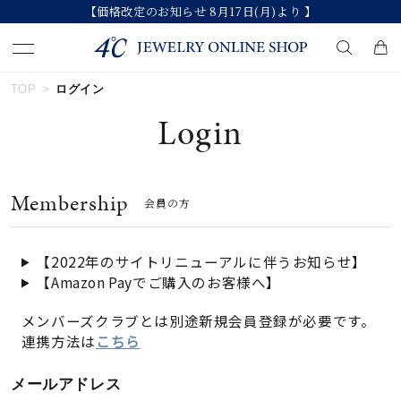
【価格改定のお知らせ 8月17日(月)より 】
TOP
ログイン
キーワードで検索する
Login
人気検索キーワード
Membership
会員の方
#ペア
#ハーフエタニティリング
#エタニティ
#ダイヤモンド ネックレス
#eギフト
【2022年のサイトリニューアルに伴うお知らせ】
【Amazon Payでご購入のお客様へ】
ブランド
メンバーズクラブとは別途新規会員登録が必要です。
連携方法は
こちら
カテゴリー
すべてのジュエリー
メールアドレス