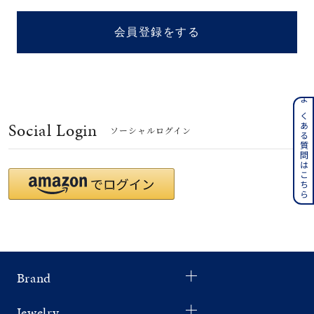
着用シーン
会員登録をする
コレクション
レディース
～
よくある質問はこちら
リングサイズ
Social Login
ソーシャルログイン
メンズ
～
リングサイズ
価格
¥0
¥400,
Brand
在庫
在庫ありのみ
すべて表示
Jewelry