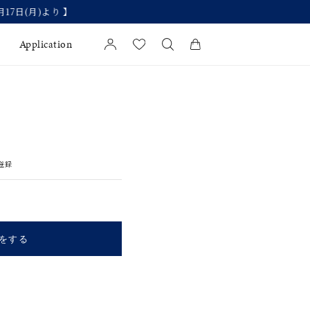
Application
カートに商品がありません。
l Jewelry
証
登録
ダルサービス
ダルリングの選び方
をする
キーワードで検索する