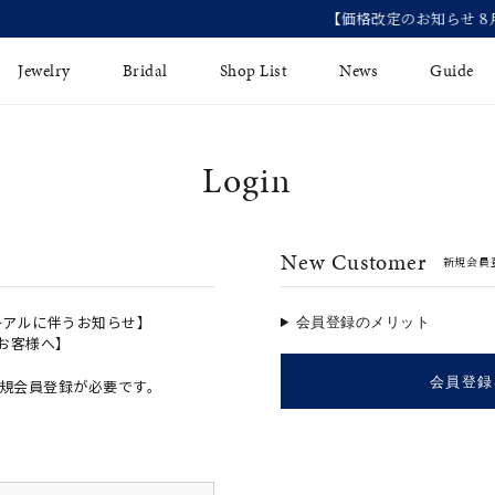
【価格改定のお知らせ 8月17日(月)より 】
Jewelry
Bridal
Shop List
News
Guide
Login
リング
Fashion Jewelry
Brida
イヤリング
プレゼントガイド
永久保
New Customer
新規会員
ジュエリーケア
ブライ
バングル
法人のお客様
ブライ
ペアリング
ーアルに伴うお知らせ】
会員登録のメリット
のお客様へ】
すべてのアイテム
会員登録
規会員登録が必要です。
アジャスター