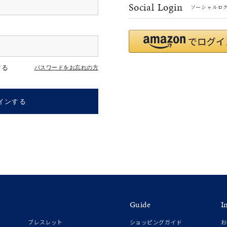
Social Login
ソーシャルロ
#eギフト
#ハーフエタニティリング
#刻印可
#メンズ ネックレス
する
パスワードをお忘れの方
インする
ナ
K18
K10
K7
ゴールド
シルバー
ステ
Guide
I
ーカラー
ピンクカラー
ホワイトカラー
トリプルカラー
ブレスレット
ショッピングガイド
お