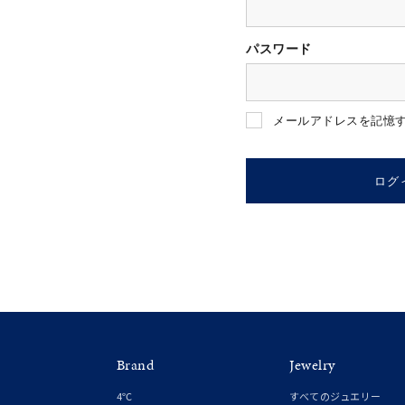
パスワード
人気検索キーワード
#ペア
メールアドレスを記憶
ブランド
ログ
カテゴリー
素材
プラチ
Brand
Jewelry
カラー
イエロ
4℃
すべてのジュエリー