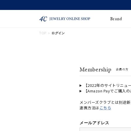
Brand
TOP
ログイン
ネックレス
ネックレスチェー
Online Shop
ン
ピンキーリング
ピアス
ショッピングガイド
Membership
会員の方
よくあるご質問
イヤーカフ
ブレスレット
ペアブレスレット
ペアネックレス
【2022年のサイトリニュ
【Amazon Payでご購入
誕生石
限定ジュエリー
メンバーズクラブとは別途新
連携方法は
こちら
時計
ジュエリーポーチ
ブライダルリングはこ
メールアドレス
ちら