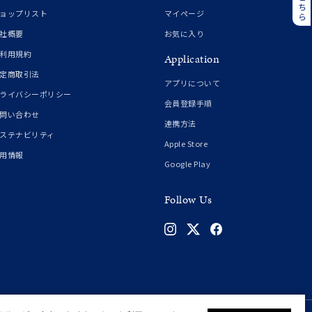
誕生石
6月の誕生石
ョップリスト
マイページ
月の誕生石
12月の誕生石
社概要
お気に入り
利用規約
Application
ムーン
フラワー
定商取引法
アプリについて
ライバシーポリシー
会員登録手順
問い合わせ
連携方法
イエロー
ブラウン
ステナビリティ
Apple Store
用情報
Google Play
シンプル
ユニセックス
Follow Us
結婚式
推し活
クション