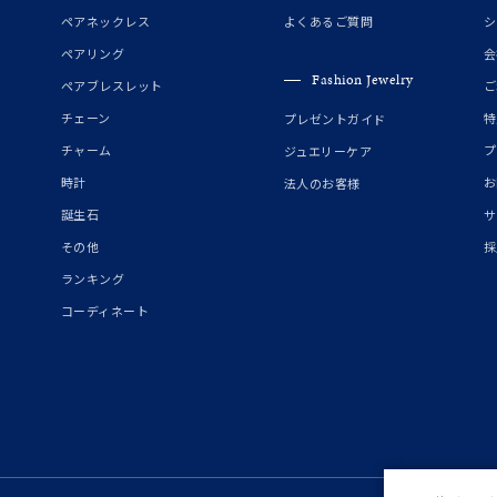
誕生石
2月の誕生石
3月の誕生石
4月の誕生石
5月の
ペアネックレス
よくあるご質問
シ
誕生石
8月の誕生石
9月の誕生石
10月の誕生石
11
ペアリング
会
Fashion Jewelry
ペアブレスレット
ご
リセット
絞り込んで検索する
ハート
一粒
三石
パヴェ
ライン
馬蹄
チェーン
特
プレゼントガイド
ダブルループ
星座
イニシャル
リボン
その他
チャーム
プ
ジュエリーケア
時計
お
法人のお客様
ホワイト
ピンク
パープル
ブルー
グリーン
誕生石
サ
マルチカラー
その他
採
ランキング
ニン
エレガント
カジュアル
フォーマル
モード
コーディネート
ス
ご褒美
記念日
誕生日
気分転換
デート
ジュエリー
腕周りジュエリー
ペアジュエリー
ベストセレ
ンラインショップ限定