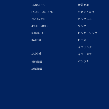
1月の
CANAL 4℃
新着商品
誕生石
7月の
EAU DOUCE４℃
限定ジュエリー
cofl by 4℃
ネックレス
しずく
4℃ HOMME+
リング
モチーフ
クロス
RUGIADA
ピンキーリング
KAKERA
ピアス
クリア
イヤリング
石の色
Bridal
レッド
イヤーカフ
バングル
婚約指輪
ファッションテイスト
フェミ
結婚指輪
着用シーン
オフィ
耳周り
コレクション
公式オ