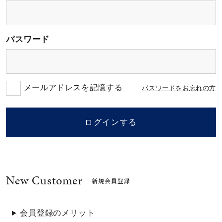
素材
パスワード
カラー
誕生石
メールアドレスを記憶する
パスワードをお忘れの方
モチーフ
ログインする
石の色
New Customer
ファッションテイス
新規会員登録
ト
会員登録のメリット