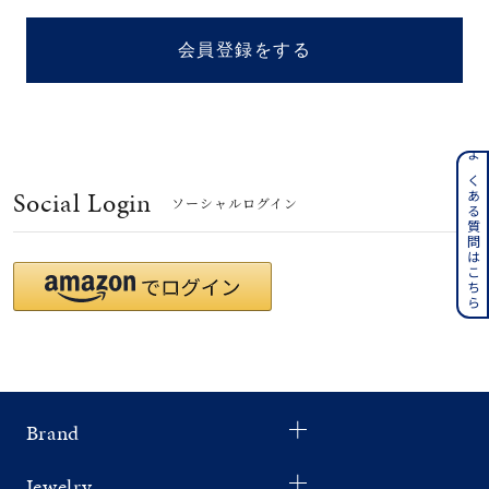
着用シーン
会員登録をする
コレクション
レディース
～
よくある質問はこちら
リングサイズ
Social Login
ソーシャルログイン
メンズ
～
リングサイズ
価格
¥0
¥400,
Brand
在庫
在庫ありのみ
すべて表示
Jewelry