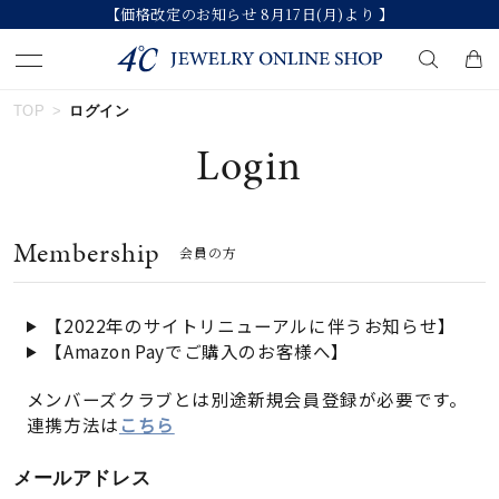
【価格改定のお知らせ 8月17日(月)より 】
TOP
ログイン
キーワードで検索する
Login
人気検索キーワード
Membership
会員の方
#summer
#ペア
#ダイヤモンド ネックレス
#エタニティ
#くまのプーさん
【2022年のサイトリニューアルに伴うお知らせ】
【Amazon Payでご購入のお客様へ】
ブランド
メンバーズクラブとは別途新規会員登録が必要です。
連携方法は
こちら
カテゴリー
すべてのジュエリー
メールアドレス