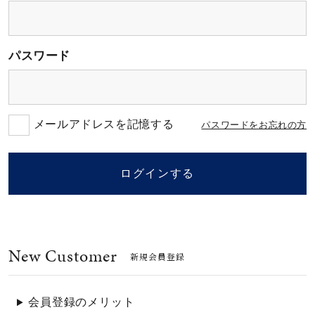
素材
パスワード
カラー
誕生石
メールアドレスを記憶する
パスワードをお忘れの方
モチーフ
ログインする
石の色
New Customer
ファッションテイス
新規会員登録
ト
会員登録のメリット