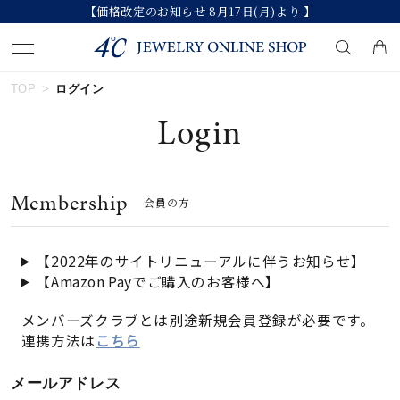
【価格改定のお知らせ 8月17日(月)より 】
TOP
ログイン
キーワードで検索する
Login
人気検索キーワード
Membership
会員の方
#ペア
#ハーフエタニティリング
#エタニティ
#ダイヤモンド ネックレス
#eギフト
【2022年のサイトリニューアルに伴うお知らせ】
【Amazon Payでご購入のお客様へ】
ブランド
メンバーズクラブとは別途新規会員登録が必要です。
連携方法は
こちら
カテゴリー
すべてのジュエリー
メールアドレス