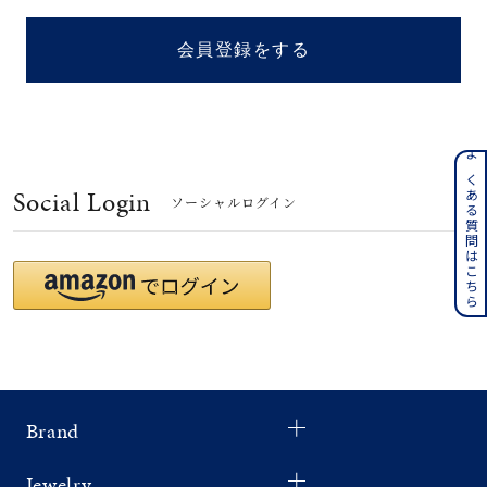
着用シーン
会員登録をする
コレクション
レディース
～
よくある質問はこちら
リングサイズ
Social Login
ソーシャルログイン
メンズ
～
リングサイズ
価格
¥0
¥400,
Brand
在庫
在庫ありのみ
すべて表示
Jewelry