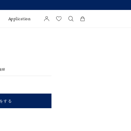
Application
カートに商品がありません。
l Jewelry
証
登録
ダルサービス
ダルリングの選び方
をする
キーワードで検索する