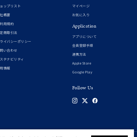
誕生石
6月の誕生石
ョップリスト
マイページ
月の誕生石
12月の誕生石
社概要
お気に入り
利用規約
Application
ムーン
フラワー
定商取引法
アプリについて
ライバシーポリシー
会員登録手順
問い合わせ
連携方法
イエロー
ブラウン
ステナビリティ
Apple Store
用情報
Google Play
シンプル
ユニセックス
Follow Us
結婚式
推し活
クション