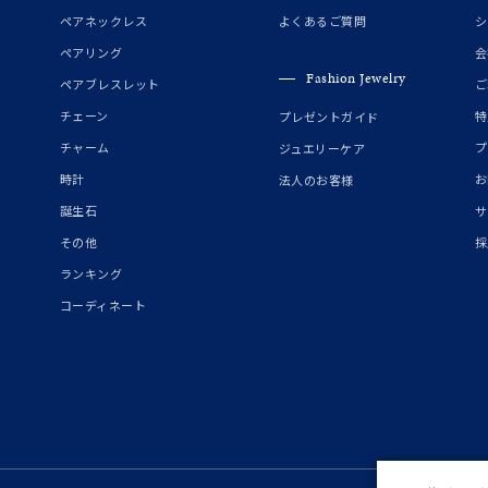
誕生石
2月の誕生石
3月の誕生石
4月の誕生石
5月の
ペアネックレス
よくあるご質問
シ
誕生石
8月の誕生石
9月の誕生石
10月の誕生石
11
ペアリング
会
Fashion Jewelry
ペアブレスレット
ご
リセット
絞り込んで検索する
ハート
一粒
三石
パヴェ
ライン
馬蹄
チェーン
特
プレゼントガイド
ダブルループ
星座
イニシャル
リボン
その他
チャーム
プ
ジュエリーケア
時計
お
法人のお客様
ホワイト
ピンク
パープル
ブルー
グリーン
誕生石
サ
マルチカラー
その他
採
ランキング
ニン
エレガント
カジュアル
フォーマル
モード
コーディネート
ス
ご褒美
記念日
誕生日
気分転換
デート
ジュエリー
腕周りジュエリー
ペアジュエリー
ベストセレ
ンラインショップ限定