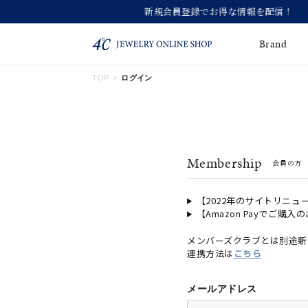
Brand
TOP
ログイン
ネックレス
ネックレスチェー
Online Shop
ン
ピンキーリング
ピアス
ショッピングガイド
Membership
会員の方
よくあるご質問
イヤーカフ
ブレスレット
ペアブレスレット
ペアネックレス
【2022年のサイトリニュ
【Amazon Payでご購入
誕生石
限定ジュエリー
メンバーズクラブとは別途新
連携方法は
こちら
時計
ジュエリーポーチ
ブライダルリングはこ
メールアドレス
ちら