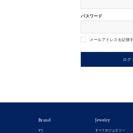
パスワード
人気検索キーワード
#ペア
メールアドレスを記憶
ブランド
ログ
カテゴリー
素材
プラチ
Brand
Jewelry
カラー
イエロ
4℃
すべてのジュエリー