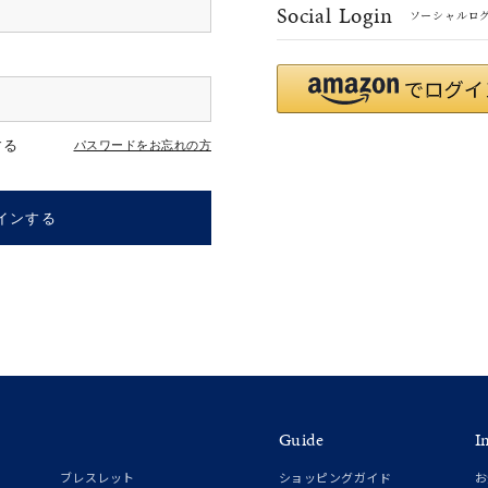
Social Login
ソーシャルロ
#eギフト
#ハーフエタニティリング
#刻印可
#メンズ ネックレス
する
パスワードをお忘れの方
インする
ナ
K18
K10
K7
ゴールド
シルバー
ステ
Guide
I
ーカラー
ピンクカラー
ホワイトカラー
トリプルカラー
ブレスレット
ショッピングガイド
お