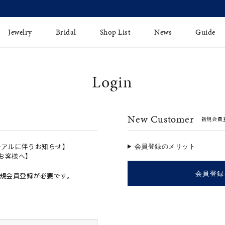
【価格改定のお知らせ 8月17日(月)より 】
Jewelry
Bridal
Shop List
News
Guide
Login
リング
Fashion Jewelry
Brida
イヤリング
プレゼントガイド
永久保
New Customer
新規会員
ジュエリーケア
ブライ
バングル
法人のお客様
ブライ
ペアリング
ーアルに伴うお知らせ】
会員登録のメリット
のお客様へ】
すべてのアイテム
会員登録
規会員登録が必要です。
アジャスター