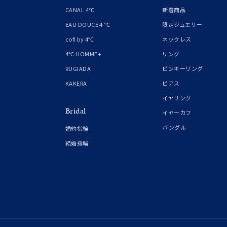
1月の
CANAL 4℃
新着商品
誕生石
7月の
EAU DOUCE４℃
限定ジュエリー
cofl by 4℃
ネックレス
しずく
4℃ HOMME+
リング
モチーフ
クロス
RUGIADA
ピンキーリング
KAKERA
ピアス
クリア
イヤリング
石の色
Bridal
レッド
イヤーカフ
バングル
婚約指輪
ファッションテイスト
フェミ
結婚指輪
着用シーン
オフィ
耳周り
コレクション
公式オ