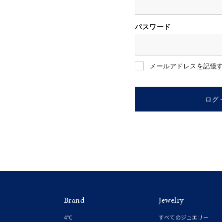
パスワード
人気検索キーワード
#ペア
メールアドレスを記憶
ブランド
ログ
カテゴリー
素材
プラチ
Brand
Jewelry
カラー
イエロ
4℃
すべてのジュエリー