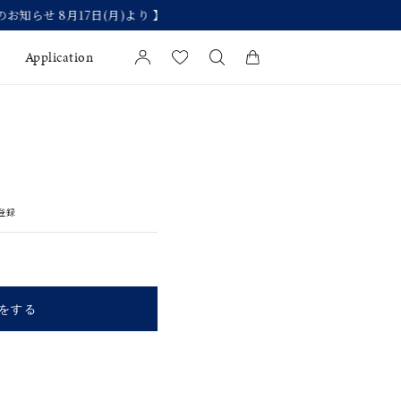
Application
カートに商品がありません。
l Jewelry
証
登録
ダルサービス
ダルリングの選び方
をする
キーワードで検索する