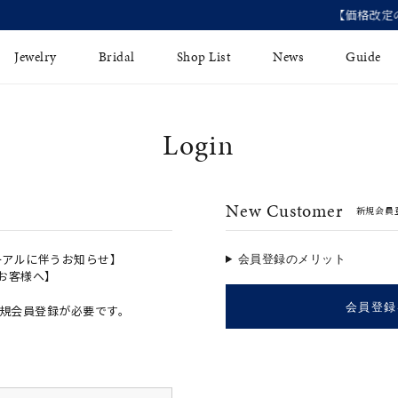
【価格改定のお知らせ 8月17日(月)より 】
Jewelry
Bridal
Shop List
News
Guide
Login
リング
Fashion Jewelry
Brida
イヤリング
プレゼントガイド
永久保
New Customer
新規会員
ジュエリーケア
ブライ
バングル
法人のお客様
ブライ
ペアリング
ーアルに伴うお知らせ】
会員登録のメリット
のお客様へ】
すべてのアイテム
会員登録
規会員登録が必要です。
アジャスター