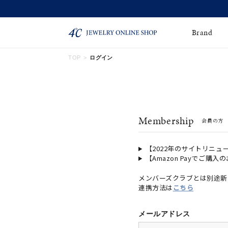
Brand
TOP
ログイン
ネックレス
ネックレスチェー
Online Shop
ン
ピンキーリング
ピアス
ショッピングガイド
Membership
会員の方
よくあるご質問
イヤーカフ
ブレスレット
ペアブレスレット
ペアネックレス
【2022年のサイトリニュ
【Amazon Payでご購入
誕生石
限定ジュエリー
メンバーズクラブとは別途新
連携方法は
こちら
時計
ジュエリーポーチ
ブライダルリングはこ
メールアドレス
ちら