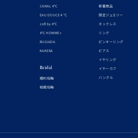
1月の
CANAL 4℃
新着商品
誕生石
7月の
EAU DOUCE４℃
限定ジュエリー
cofl by 4℃
ネックレス
しずく
4℃ HOMME+
リング
モチーフ
クロス
RUGIADA
ピンキーリング
KAKERA
ピアス
クリア
イヤリング
石の色
Bridal
レッド
イヤーカフ
バングル
婚約指輪
ファッションテイスト
フェミ
結婚指輪
着用シーン
オフィ
耳周り
コレクション
公式オ