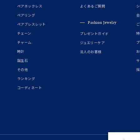
誕生石
2月の誕生石
3月の誕生石
4月の誕生石
5月の
ペアネックレス
よくあるご質問
シ
誕生石
8月の誕生石
9月の誕生石
10月の誕生石
11
ペアリング
会
Fashion Jewelry
ペアブレスレット
ご
リセット
絞り込んで検索する
ハート
一粒
三石
パヴェ
ライン
馬蹄
チェーン
特
プレゼントガイド
ダブルループ
星座
イニシャル
リボン
その他
チャーム
プ
ジュエリーケア
時計
お
法人のお客様
ホワイト
ピンク
パープル
ブルー
グリーン
誕生石
サ
マルチカラー
その他
採
ランキング
ニン
エレガント
カジュアル
フォーマル
モード
コーディネート
ス
ご褒美
記念日
誕生日
気分転換
デート
ジュエリー
腕周りジュエリー
ペアジュエリー
ベストセレ
ンラインショップ限定