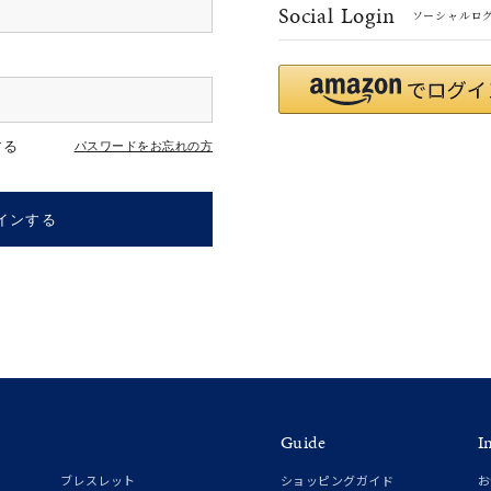
Social Login
ソーシャルロ
#eギフト
#ハーフエタニティリング
#刻印可
#メンズ ネックレス
する
パスワードをお忘れの方
インする
ナ
K18
K10
K7
ゴールド
シルバー
ステ
Guide
I
ーカラー
ピンクカラー
ホワイトカラー
トリプルカラー
ブレスレット
ショッピングガイド
お