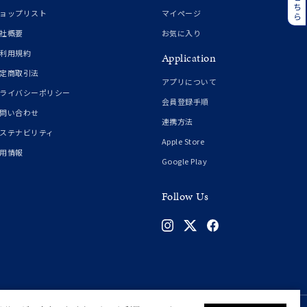
誕生石
6月の誕生石
ョップリスト
マイページ
月の誕生石
12月の誕生石
社概要
お気に入り
利用規約
Application
ムーン
フラワー
定商取引法
アプリについて
ライバシーポリシー
会員登録手順
問い合わせ
連携方法
イエロー
ブラウン
ステナビリティ
Apple Store
用情報
Google Play
シンプル
ユニセックス
Follow Us
結婚式
推し活
クション