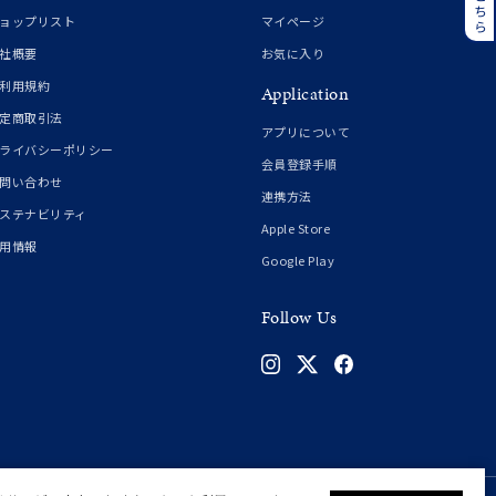
誕生石
6月の誕生石
ョップリスト
マイページ
月の誕生石
12月の誕生石
社概要
お気に入り
利用規約
Application
ムーン
フラワー
定商取引法
アプリについて
ライバシーポリシー
会員登録手順
問い合わせ
連携方法
イエロー
ブラウン
ステナビリティ
Apple Store
用情報
Google Play
シンプル
ユニセックス
Follow Us
結婚式
推し活
クション