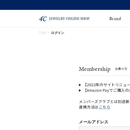
信！
Brand
TOP
ログイン
ネックレス
ネックレスチェー
Online Shop
ン
ピンキーリング
ピアス
ショッピングガイド
Membership
会員の方
よくあるご質問
イヤーカフ
ブレスレット
ペアブレスレット
ペアネックレス
【2022年のサイトリニュ
【Amazon Payでご購入
誕生石
限定ジュエリー
メンバーズクラブとは別途新
連携方法は
こちら
時計
ジュエリーポーチ
ブライダルリングはこ
メールアドレス
ちら