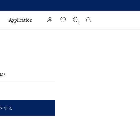
【価格改定のお知らせ 8月17日(月)より 】
Application
カートに商品がありません。
l Jewelry
証
登録
ダルサービス
ダルリングの選び方
をする
キーワードで検索する