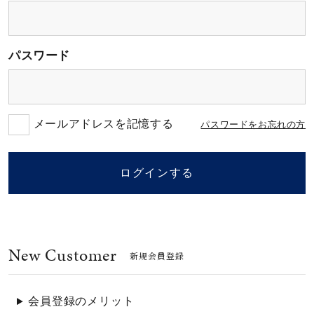
素材
パスワード
カラー
誕生石
メールアドレスを記憶する
パスワードをお忘れの方
モチーフ
ログインする
石の色
New Customer
ファッションテイス
新規会員登録
ト
会員登録のメリット