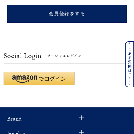
着用シーン
会員登録をする
コレクション
レディース
～
よくある質問はこちら
リングサイズ
Social Login
ソーシャルログイン
メンズ
～
リングサイズ
価格
¥0
¥400,
Brand
在庫
在庫ありのみ
すべて表示
Jewelry