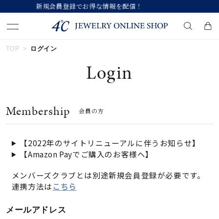
報を配信！
【価格改定のお知らせ 8月17日(
TOP
ログイン
キーワードで検索する
Login
人気検索キーワード
Membership
会員の方
#ペア
#ハーフエタニティリング
#エタニティ
#ダイヤモンド ネックレス
#eギフト
【2022年のサイトリニューアルに伴うお知らせ】
【Amazon Payでご購入のお客様へ】
ブランド
メンバーズクラブとは別途新規会員登録が必要です。
連携方法は
こちら
カテゴリー
すべてのジュエリー
メールアドレス