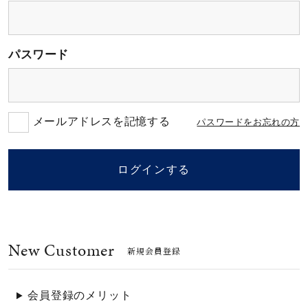
素材
パスワード
カラー
誕生石
メールアドレスを記憶する
パスワードをお忘れの方
モチーフ
ログインする
石の色
New Customer
ファッションテイス
新規会員登録
ト
会員登録のメリット