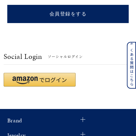
着用シーン
会員登録をする
コレクション
レディース
～
よくある質問はこちら
リングサイズ
Social Login
ソーシャルログイン
メンズ
～
リングサイズ
価格
¥0
¥400,
Brand
在庫
在庫ありのみ
すべて表示
Jewelry