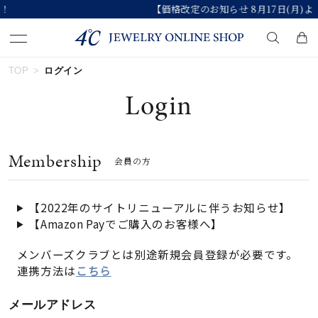
【価格改定のお知らせ 8月17日(月)より 】
TOP
ログイン
キーワードで検索する
Login
人気検索キーワード
Membership
会員の方
#summer
#ペア
#ダイヤモンド ネックレス
#エタニティ
#くまのプーさん
【2022年のサイトリニューアルに伴うお知らせ】
【Amazon Payでご購入のお客様へ】
ブランド
メンバーズクラブとは別途新規会員登録が必要です。
連携方法は
こちら
カテゴリー
すべてのジュエリー
メールアドレス