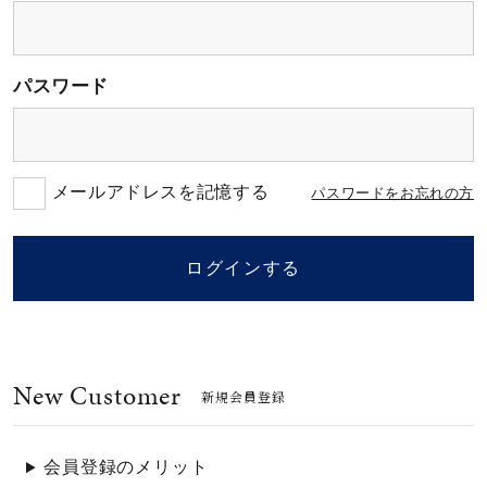
素材
パスワード
カラー
誕生石
メールアドレスを記憶する
パスワードをお忘れの方
モチーフ
ログインする
石の色
New Customer
ファッションテイス
新規会員登録
ト
会員登録のメリット