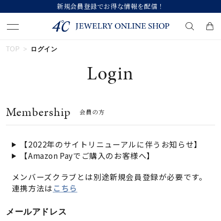
新規会員登録でお得な情報を配信！
TOP
ログイン
キーワードで検索する
Login
人気検索キーワード
Membership
会員の方
#ペア
#ハーフエタニティリング
#エタニティ
#ダイヤモンド ネックレス
#eギフト
【2022年のサイトリニューアルに伴うお知らせ】
【Amazon Payでご購入のお客様へ】
ブランド
メンバーズクラブとは別途新規会員登録が必要です。
連携方法は
こちら
カテゴリー
すべてのジュエリー
メールアドレス