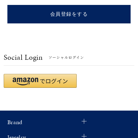
着用シーン
会員登録をする
コレクション
レディース
～
リングサイズ
Social Login
ソーシャルログイン
メンズ
～
リングサイズ
価格
¥0
¥400,
Brand
在庫
在庫ありのみ
すべて表示
Jewelry