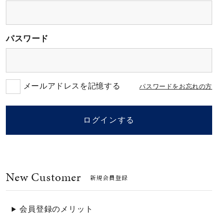
素材
パスワード
カラー
誕生石
メールアドレスを記憶する
パスワードをお忘れの方
モチーフ
ログインする
石の色
New Customer
ファッションテイス
新規会員登録
ト
会員登録のメリット