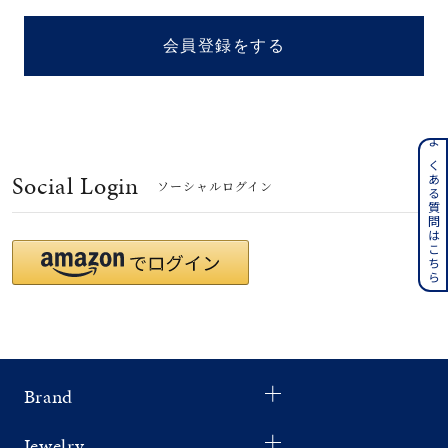
着用シーン
会員登録をする
コレクション
レディース
～
よくある質問はこちら
リングサイズ
Social Login
ソーシャルログイン
メンズ
～
リングサイズ
価格
¥0
¥400,
Brand
在庫
在庫ありのみ
すべて表示
Jewelry