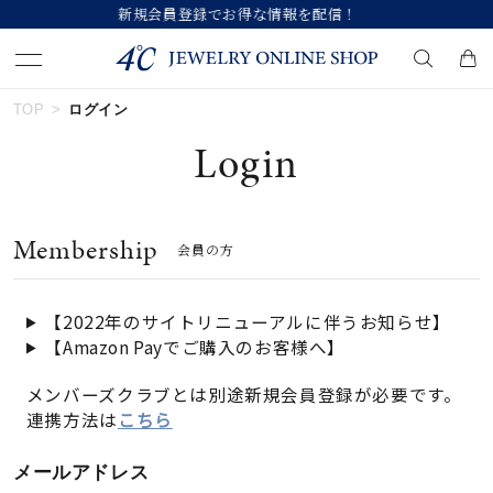
得な情報を配信！
【価格改定のお知らせ 8
TOP
ログイン
キーワードで検索する
Login
人気検索キーワード
Membership
会員の方
#summer
#ダイヤモンド ネックレス
#くまのプーさん
#ペア
#エタニティ
【2022年のサイトリニューアルに伴うお知らせ】
【Amazon Payでご購入のお客様へ】
ブランド
メンバーズクラブとは別途新規会員登録が必要です。
連携方法は
こちら
カテゴリー
すべてのジュエリー
メールアドレス