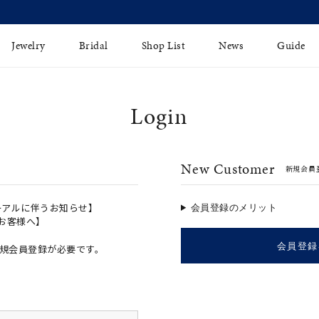
【価格改定のお知らせ 8月17日(月)より 】
Jewelry
Bridal
Shop List
News
Guide
Login
リング
Fashion Jewelry
Brida
イヤリング
プレゼントガイド
永久保
New Customer
新規会員
ジュエリーケア
ブライ
バングル
法人のお客様
ブライ
ペアリング
ーアルに伴うお知らせ】
会員登録のメリット
のお客様へ】
すべてのアイテム
会員登録
規会員登録が必要です。
アジャスター