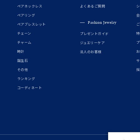
誕生石
2月の誕生石
3月の誕生石
4月の誕生石
5月の
ペアネックレス
よくあるご質問
シ
誕生石
8月の誕生石
9月の誕生石
10月の誕生石
11
ペアリング
会
Fashion Jewelry
ペアブレスレット
ご
リセット
絞り込んで検索する
ハート
一粒
三石
パヴェ
ライン
馬蹄
チェーン
特
プレゼントガイド
ダブルループ
星座
イニシャル
リボン
その他
チャーム
プ
ジュエリーケア
時計
お
法人のお客様
ホワイト
ピンク
パープル
ブルー
グリーン
誕生石
サ
マルチカラー
その他
採
ランキング
ニン
エレガント
カジュアル
フォーマル
モード
コーディネート
ス
ご褒美
記念日
誕生日
気分転換
デート
ジュエリー
腕周りジュエリー
ペアジュエリー
ベストセレ
ンラインショップ限定