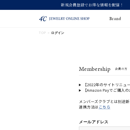
Brand
TOP
ログイン
ネックレス
ネックレスチェー
Online Shop
ン
ピンキーリング
ピアス
ショッピングガイド
Membership
会員の方
よくあるご質問
イヤーカフ
ブレスレット
ペアブレスレット
ペアネックレス
【2022年のサイトリニュ
【Amazon Payでご購入
誕生石
限定ジュエリー
メンバーズクラブとは別途新
連携方法は
こちら
時計
ジュエリーポーチ
ブライダルリングはこ
メールアドレス
ちら