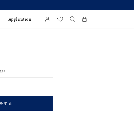
Application
カートに商品がありません。
l Jewelry
証
登録
ダルサービス
ダルリングの選び方
をする
キーワードで検索する