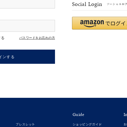
Social Login
ソーシャルロ
#ハーフエタニティリング
#エタニティ
#ダイヤモンド ネックレス
する
パスワードをお忘れの方
インする
ナ
K18
K10
K7
ゴールド
シルバー
ステ
Guide
I
ーカラー
ピンクカラー
ホワイトカラー
トリプルカラー
ブレスレット
ショッピングガイド
お