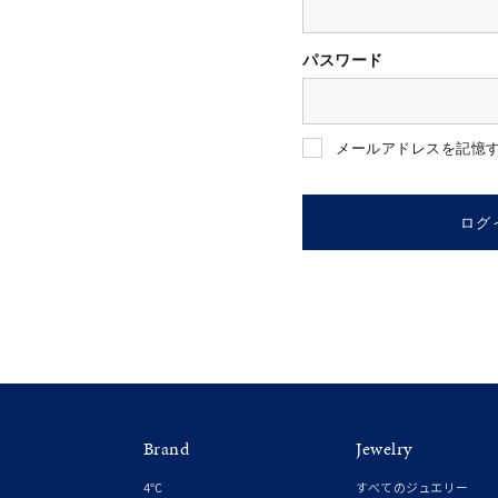
パスワード
人気検索キーワード
#ペア
メールアドレスを記憶
ブランド
ログ
カテゴリー
素材
プラチ
Brand
Jewelry
カラー
イエロ
4℃
すべてのジュエリー