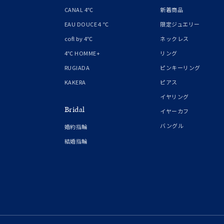
1月の
CANAL 4℃
新着商品
誕生石
7月の
EAU DOUCE４℃
限定ジュエリー
cofl by 4℃
ネックレス
しずく
4℃ HOMME+
リング
モチーフ
クロス
RUGIADA
ピンキーリング
KAKERA
ピアス
クリア
イヤリング
石の色
Bridal
レッド
イヤーカフ
バングル
婚約指輪
ファッションテイスト
フェミ
結婚指輪
着用シーン
オフィ
耳周り
コレクション
公式オ