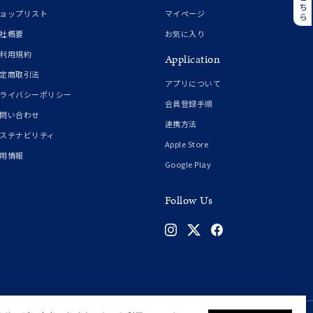
誕生石
6月の誕生石
ョップリスト
マイページ
月の誕生石
12月の誕生石
社概要
お気に入り
利用規約
Application
ムーン
フラワー
定商取引法
アプリについて
ライバシーポリシー
会員登録手順
問い合わせ
連携方法
イエロー
ブラウン
ステナビリティ
Apple Store
用情報
Google Play
シンプル
ユニセックス
Follow Us
結婚式
推し活
クション